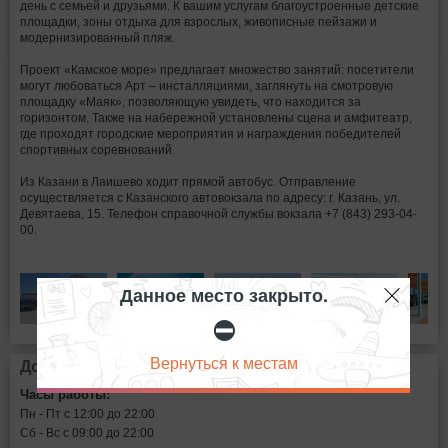
день с семьей и друзьями. К вашим услугам благоустроенные детские
площадки, зоны отдыха для взрослых, живописные пейзажи и
модернизированный пляж.
Проект «Камское море» предлагает множество занятий: посетители
могут любоваться Арт – инсталляциями, заглянуть на смотровую
площадку «Маяк», позволяющую увидеть, что находится за
горизонтом. Также на набережной установлены сцена и амфитеатр,
где проходят городские мероприятия и награждения победителей
спортивных соревнований.
Из Казани в Лаишево ходит прямой автобус. Отправление
осуществляется с Казанского автовокзала по адресу: г. Казань, ул.
Девятаева, 15. Телефон справочной службы вокзала +7 (843) 293-04-
00.
Данное место закрыто.
⛔
Вернуться к местам
Дополнительная информация
Часы работы:
Пн - Пт c 12:00 до 22:00
Сб - Вс c 09:00 до 22:00