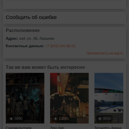
Сообщить об ошибке
Расположение
Адрес:
наб. ул., 9Б, Лаишево
Контактные данные:
+7 (843) 240-86-01
Просмотреть на карте
Так же вам может быть интересно
5690
13091
8550
Союзмультпарк
Zero бар
Татнефть Арена