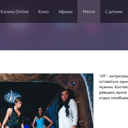
 Казань Online
Кино
Афиша
Места
С детьми
"69" - интригу
оставаться одн
мужчин. Коктейл
девушки, яркое
отдых незабыв