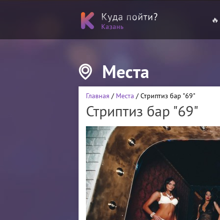
🔥
Места
Главная
/
Места
/ Стриптиз бар "69"
Стриптиз бар "69"