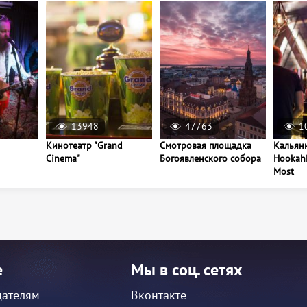
13948
47763
1
Кинотеатр "Grand
Смотровая площадка
Кальян
Cinema"
Богоявленского собора
Hookah
Most
е
Мы в соц. сетях
дателям
Вконтакте