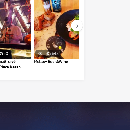
0950
305647
58222
ный клуб
Mellow Beer&Wine
Круглогодичный
Place Kazan
уличный бассейн