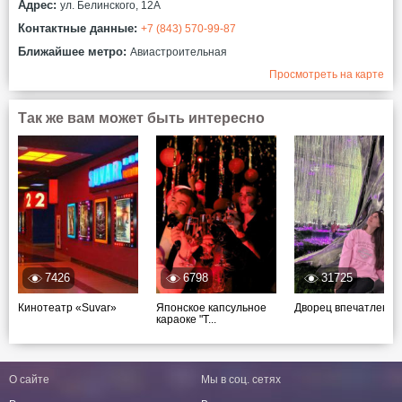
Адрес:
ул. Белинского, 12А
Контактные данные:
+7 (843) 570-99-87
Ближайшее метро:
Авиастроительная
Просмотреть на карте
Так же вам может быть интересно
7426
6798
31725
Кинотеатр «Suvar»
Японское капсульное
Дворец впечатлений
караоке "T...
О сайте
Мы в соц. сетях