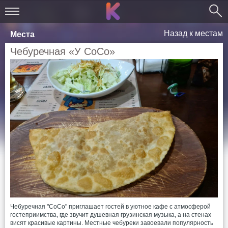
Назад к местам
Места
Чебуречная «У СоСо»
Чебуречная "СоСо" приглашает гостей в уютное кафе с атмосферой
гостеприимства, где звучит душевная грузинская музыка, а на стенах
висят красивые картины. Местные чебуреки завоевали популярность