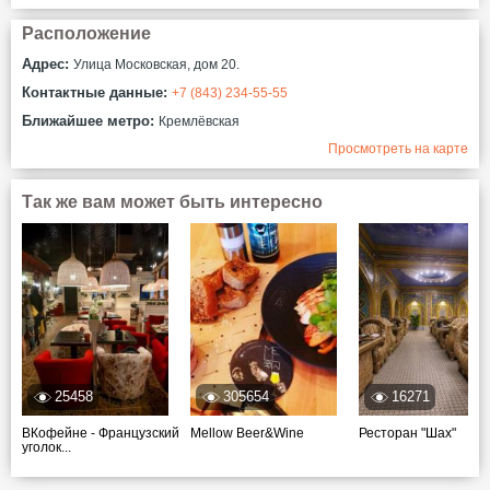
Расположение
Адрес:
Улица Московская, дом 20.
Контактные данные:
+7 (843) 234-55-55
Ближайшее метро:
Кремлёвская
Просмотреть на карте
Так же вам может быть интересно
25458
305654
16271
ВКофейне - Французский
Mellow Beer&Wine
Ресторан "Шах"
уголок...