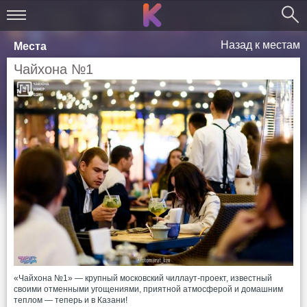
Назад к местам
Места
Чайхона №1
«Чайхона №1» — крупный московский чиллаут-проект, известный
своими отменными угощениями, приятной атмосферой и домашним
теплом — теперь и в Казани!