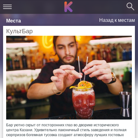
Назад к местам
Места
КультБар
Бар уютно скрыт от посторонних глаз во дворике исторического
центра Казани. Удивительно лаконичный стиль заведения и полная
сюрпризов богемная тусовка создают атмосферу лучших гостевых