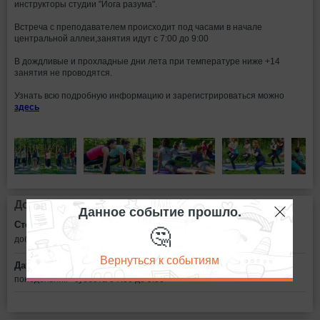
инструкторы студии "Йога разума".
Встреча с преподавателем происходит под часами в начале
центральной аллеи,занятия идут с 7:00 до 9:00
В дождливые и прохладные дни лета при температуре ниже +14
занятия не проводятся.
Узнать всю подробную информацию и зарегистрироваться можно
здесь
Дополнительная информация
Данное событие прошло.
Стоимость билетов:
🤔
добровольный взнос
Вернуться к событиям
Дата:
понедельник - суббота с 7:00 до 9:00