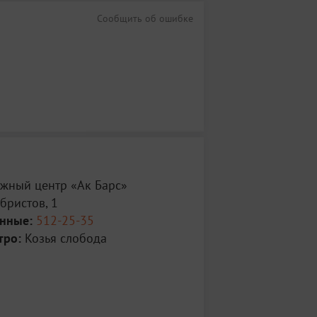
та молодёжная вечеорка в фойе МЦ “Ак
Сообщить об ошибке
00 до 17:00. День Мастер-Классов
 ):
ер-классов для взрослых и детей.
жный центр «Ак Барс»
бристов, 1
анные:
512-25-35
тро:
Козья слобода