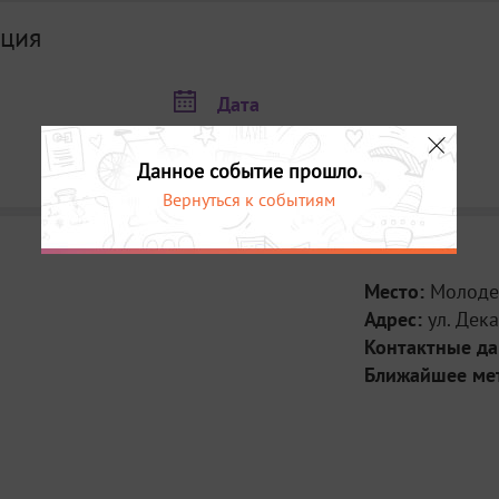
- после концер
ция
Барс”
13 ноября с 10:
(Стоимость 300р.
Дата
- 17 видов маст
12 ноября в 16:00
13 ноября в 10:00
Данное событие прошло.
Вернуться к событиям
Место:
Молоде
Адрес:
ул. Дека
Контактные д
Ближайшее ме