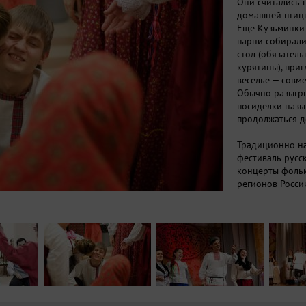
Они считались 
домашней птиц
Еще Кузьминки
парни собирали
стол (обязател
курятины), приг
веселье — совме
Обычно разыгры
посиделки назы
продолжаться д
Традиционно н
фестиваль русс
концерты фольк
регионов Росси
песенной тради
ярмарка народн
декоративно-пр
Программа:
12 ноября (Стои
- с 16.00 работ
- 17.00 концерт