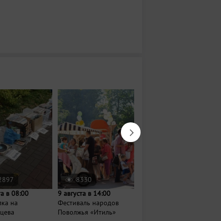
2897
8330
123
та в 08:00
9 августа в 14:00
8 августа в 14:00
лка на
Фестиваль народов
Семейный фестиваль
нцева
Поволжья «Итиль»
«Путешествие Ави по