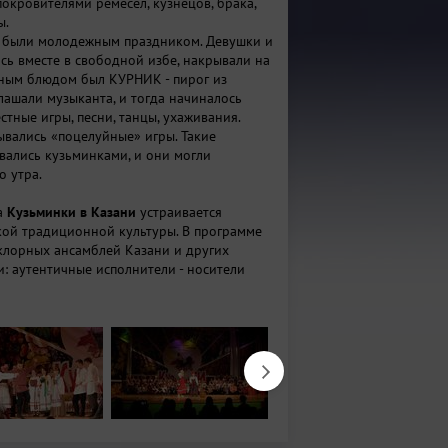
покровителями ремесел, кузнецов, брака,
ы.
 были молодежным праздником. Девушки и
сь вместе в свободной избе, накрывали на
ьным блюдом был КУРНИК - пирог из
лашали музыканта, и тогда начиналось
стные игры, песни, танцы, ухаживания.
вались «поцелуйные» игры. Такие
вались кузьминками, и они могли
о утра.
а
Кузьминки в Казани
устраивается
кой традиционной культуры. В программе
лорных ансамблей Казани и других
и: аутентичные исполнители - носители
ции, детские коллективы города, выставка-
ых ремесел, творческие мастерские
икладного искусства, молодежная вечорка
мость 200р. ):
ает ярмарка,
,