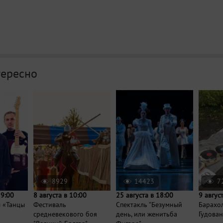
тересно
8929
14423
7
19:00
8 августа в 10:00
25 августа в 18:00
9 авгус
ы «Танцы
Фестиваль
Спектакль "Безумный
Барахо
средневекового боя
день, или женитьба
Гудова