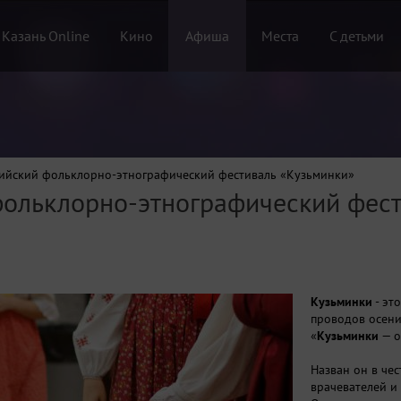
 Казань Online
Кино
Афиша
Места
С детьми
сийский фольклорно-этнографический фестиваль «Кузьминки»
фольклорно-этнографический фес
Кузьминки
- эт
проводов осени
«
Кузьминки
— о
Назван он в че
врачевателей и