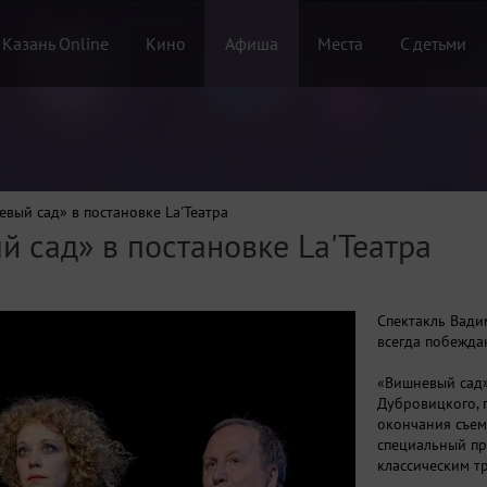
 Казань Online
Кино
Афиша
Места
С детьми
вый сад» в постановке La'Театра
 сад» в постановке La'Театра
Спектакль Вади
всегда побежда
«Вишневый сад»
Дубровицкого, 
окончания съем
специальный пр
классическим т