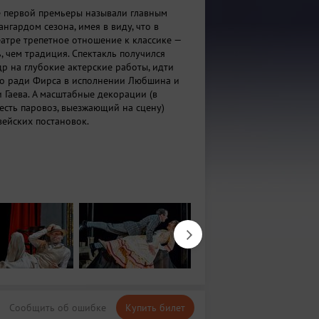
е первой премьеры называли главным
нгардом сезона, имея в виду, что в
атре трепетное отношение к классике —
, чем традиция. Спектакль получился
р на глубокие актерские работы, идти
ко ради Фирса в исполнении Любшина и
 Гаева. А масштабные декорации (в
 есть паровоз, выезжающий на сцену)
ейских постановок.
Сообщить об ошибке
Купить билет