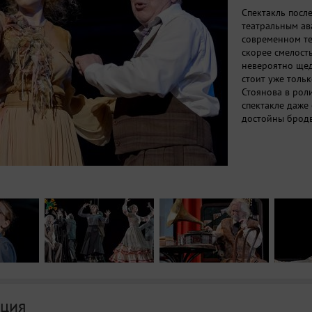
Спектакль посл
театральным ава
современном те
скорее смелость
невероятно щед
стоит уже толь
Стоянова в роли
спектакле даже
достойны бродв
ция