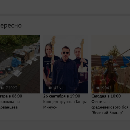
тересно
72923
4761
9042
втра в 08:00
26 сентября в 19:00
Сегодня в 10:00
рахолка на
Концерт группы «Танцы
Фестиваль
дованцева
Минус»
средневекового боя
"Великий Болгар"