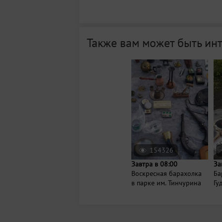
Также вам может быть ин
154326
Завтра в 08:00
За
Воскресная барахолка
Ба
в парке им. Тинчурина
Гу