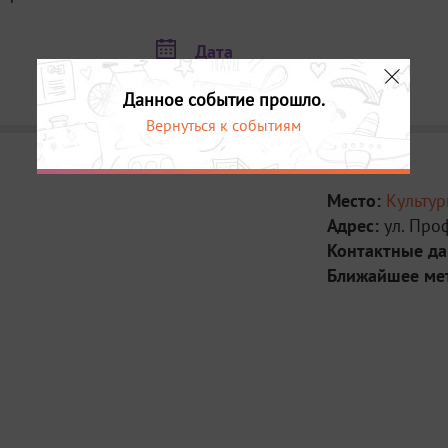
Дата
23 апреля в 18:00
Данное событие прошло.
Вернуться к событиям
Место:
Культу
Адрес:
ул. Про
Контактные д
Ближайшее ме