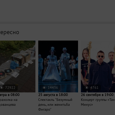
тересно
72922
14436
4761
втра в 08:00
25 августа в 18:00
26 сентября в 19:00
рахолка на
Спектакль "Безумный
Концерт группы «Та
дованцева
день, или женитьба
Минус»
Фигаро"