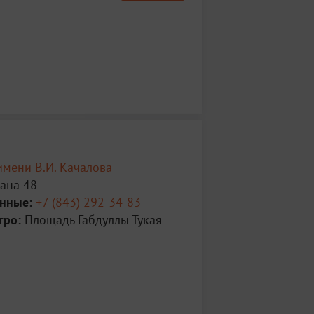
имени В.И. Качалова
мана 48
анные:
+7 (843) 292-34-83
тро:
Площадь Габдуллы Тукая