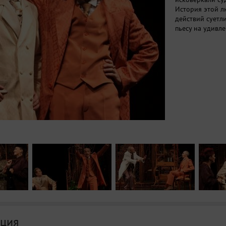
История этой л
действий суетл
пьесу на удивл
ция