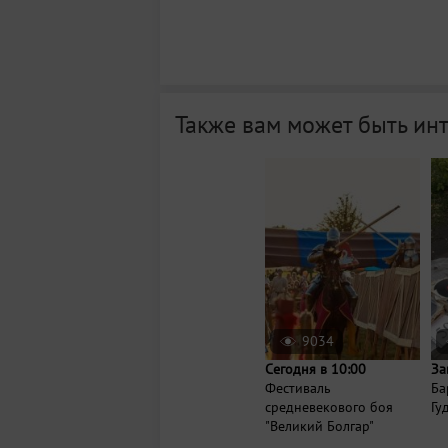
Также вам может быть ин
9034
Сегодня в 10:00
За
Фестиваль
Ба
средневекового боя
Гу
"Великий Болгар"