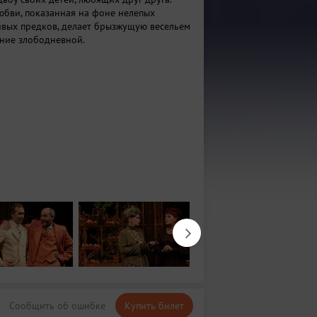
юбви, показанная на фоне нелепых
ивых предков, делает брызжущую весельем
ение злободневной.
Сообщить об ошибке
Купить билет