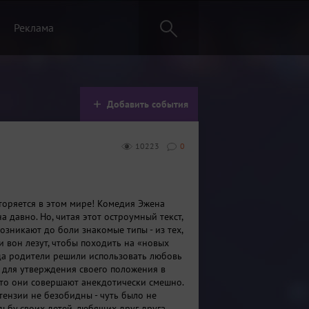
Реклама
Добавить события
10223
0
вторяется в этом мире! Комедия Эжена
 давно. Но, читая этот остроумный текст,
озникают до боли знакомые типы - из тех,
и вон лезут, чтобы походить на «новых
ода родители решили использовать любовь
для утверждения своего положения в
 что они совершают анекдотически смешно.
тензии не безобидны - чуть было не
ьбу своих детей, любящих друг друга.