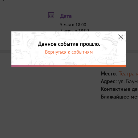
Дата
5 мая в 18:00
7 июня в 18:00
16 июня в 18:00
Данное событие прошло.
Вернуться к событиям
Место:
Театра 
Адрес:
ул. Бау
Контактные д
Ближайшее ме