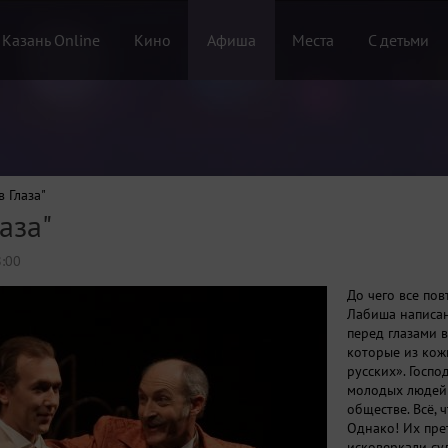
 Казань Online
Кино
Афиша
Места
С детьми
в Глаза"
аза"
8:00
До чего все по
Лабиша написана
перед глазами в
которые из кож
русских». Госп
молодых людей 
обществе. Всё,
Однако! Их пре
исковеркали суд