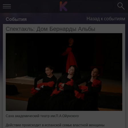
Назад к событиям
События
Спектакль: Дом Бернарды Альбы
Саха академический театр им.П.А.Ойунского
Действие происходит в испанской семье властной женщины