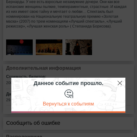
Бернарды. У нее есть взрослые незамужние дочери. Они как все
испанские женщины пылкие, темпераментные, страстные. И каждая
из них имеет свою тайну и мечтает о любви… Спектакль был
номинирован на Национальную театральную премию «Золотая
маска» (2007) по трем номинациям «Лучший спектакль», «Лучший
режиссер», «Лучшая женская роль» ( Степанида Борисова).
Дополнительная информация
Стоимость билетов:
Данное событие прошло.
200 - 800
рублей
🤔
Дата:
29 октября в 18:00
Вернуться к событиям
Сообщить об ошибке
Расположение