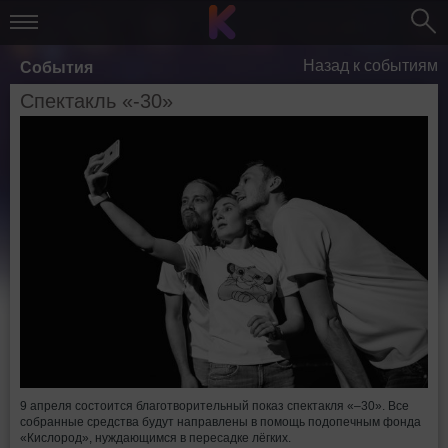
Назад к событиям
События
Спектакль «-30»
9 апреля состоится благотворительный показ спектакля «–30». Все
собранные средства будут направлены в помощь подопечным фонда
«Кислород», нуждающимся в пересадке лёгких.