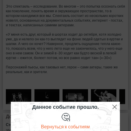
Это спектакль – исследование. Во многом – это попытка осознать себя
как поколение, понять время и окружающее пространство, то в
котором находимся все мы. Спектакль состоит из нескольких коротких
новелл, основанных на документальных событиях, интернет - постах,
и текстах, написанных самими актерами.
«У меня есть друг, который в шортах ходит до октября, хотя холодно
уже, да и нелепо он как-то выглядит на фоне людей одетых в куртки и
шапки. А чего он хочет? Наверное, продлить ощущение тепла какое-
то, показать всем, что у него лето еще не закончилось, что у него еще
оно в нем самом. Он и зимой в -30 ходит как будто весной в легкой
куртке – ежится, болеет потом, но все равно ходит так» («-30»)
Персонажей пьесы, как таковых нет, герои – сами актеры, такие же
реальные, как и зрители.
Данное событие прошло.
🤔
Дополнительная информация
Стоимость билетов:
Вернуться к событиям
350
рублей