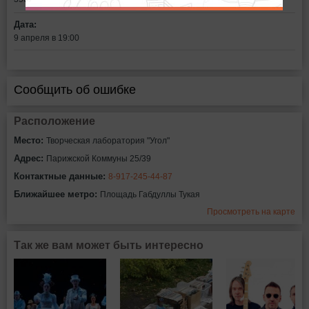
Дата:
9 апреля в 19:00
Сообщить об ошибке
Расположение
Место:
Творческая лаборатория "Угол"
Адрес:
Парижской Коммуны 25/39
Контактные данные:
8-917-245-44-87
Ближайшее метро:
Площадь Габдуллы Тукая
Просмотреть на карте
Так же вам может быть интересно