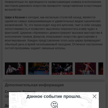
Невероятные по зрелищности захватывающие номера в исполнении
мастеров циркового искусства превратят представление в настоящее
волшебство.
Цирк в Казани
и сегодня, как несколько столетий назад, является
одним из самых завораживающих и удивительных видов сценических
развлечений. То, что происходит под его куполом, таит в себе загадку,
непостижимость и позволяет мысленно перенестись в мир чудес и
фантазий. Циркачи «Арлекино» демонстрируют высокое мастерство в
исполнении трюков, фокусов, показывают искусство дрессировки и
жонглирования. Каждое представление этого шоу-цирка превращает
обычный день в яркий незабываемый праздник. Отличное настроение
гостей программы задают смешные клоуны.
Дополнительная информация
Стоимость билетов:
Данное событие прошло.
500 - 1300
рублей
🤔
Дата: