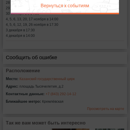
28 октября в 18:00
Вернуться к событиям
29 октября в 17:30
30 октября в в 14:00
4, 5, 6, 13, 20, 17 ноября в 14:00
4, 5, 6, 12, 19, 26 ноября в 17:30
3 декабря в 17:30
4 декабря в 14:00
Сообщить об ошибке
Расположение
Место:
Казанский государственный цирк
Адрес:
площадь Тысячелетия, д.2
Контактные данные:
+7 (843) 292-14-12
Ближайшее метро:
Кремлёвская
Просмотреть на карте
Так же вам может быть интересно