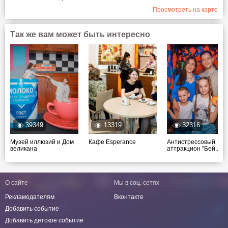
Просмотреть на карте
Так же вам может быть интересно
39349
13319
32316
Музей иллюзий и Дом
Кафе Esperance
Антистрессовый
великана
аттракцион "Бей...
О сайте
Мы в соц. сетях
Рекламодателям
Вконтакте
Добавить событие
Добавить детское событие