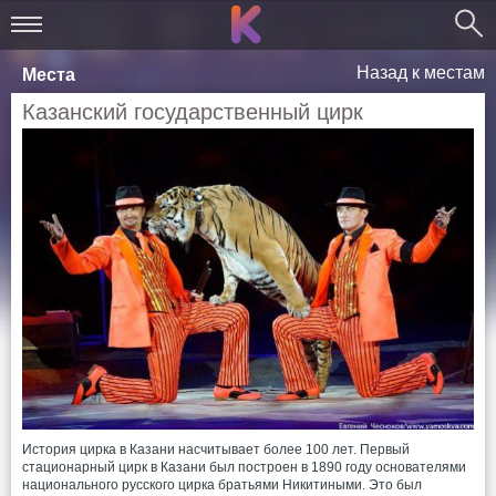
Назад к местам
Места
Казанский государственный цирк
История цирка в Казани насчитывает более 100 лет. Первый
стационарный цирк в Казани был построен в 1890 году основателями
национального русского цирка братьями Никитиными. Это был