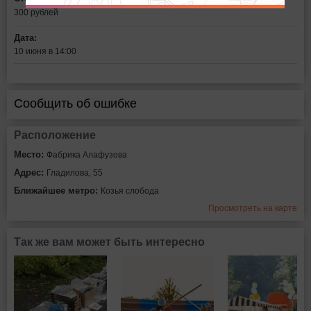
300
рублей
Дата:
10 июня в 14:00
Сообщить об ошибке
Расположение
Место:
Фабрика Алафузова
Адрес:
Гладилова, 55
Ближайшее метро:
Козья слобода
Просмотреть на карте
Так же вам может быть интересно