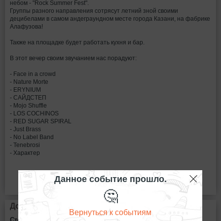
небом - "Rock Summer Fest".
Группы разного направления сотрясут летний зной своими
децибелами в самом андеграундном месте города Казани, на фабрике
Алафузова!
Также на площадке будет работать кухня и бар.
В этот вечер своим звучанием нас порадуют:
- Face in a crowd
- Nature Morte
- ERYNIUM
- САЙДСТЕП
- Mojo Shuffle
- LOS COCHINOS
- RED SUGAR SPIRAL
- Just Brass
- No Label Band
- Tenebrosi
- Характер
Данное событие прошло.
🤔
Дополнительная информация
Вернуться к событиям
Стоимость билетов: