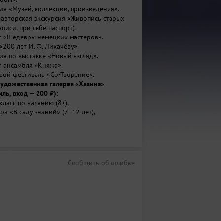
ия «Музей, коллекции, произведения».
— авторская экскурсия «Живопись старых
аписи, при себе паспорт).
т «Шедевры немецких мастеров».
«200 лет И. Ф. Лихачёву».
ия по выставке «Новый взгляд».
т ансамбля «Княжа».
овой фестиваль «Со‑Творение».
удожественная галерея «Хазинэ»
ль, вход — 200 ₽):
класс по валянию (8+),
гра «В саду знаний» (7–12 лет),
сия «Баки Урманче. Воспоминания, вышитые
ия «Фонды. Открыто» (14+, по записи),
т «Исцеление искусством»,
 «История аукционных домов мира»,
Сообщить об ошибке
т «Голоса Поднебесной»,
кая экскурсия «От Босфора до Саян»,
ия «Слово, ставшее символом».
нного искусства (ул. Карла Маркса, 57,
а всё):
ие выставки «Дни марийской культуры»,