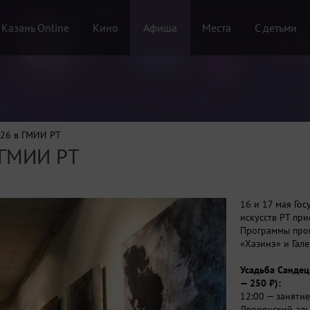
 Казань Online
Кино
Афиша
Места
С детьми
026 в ГМИИ РТ
 ГМИИ РТ
16 и 17 мая Го
искусств РТ при
Программы прой
«Хазинэ» и Гале
Усадьба Сандец
— 250 ₽):
12:00 — занятие
Дворянский аль