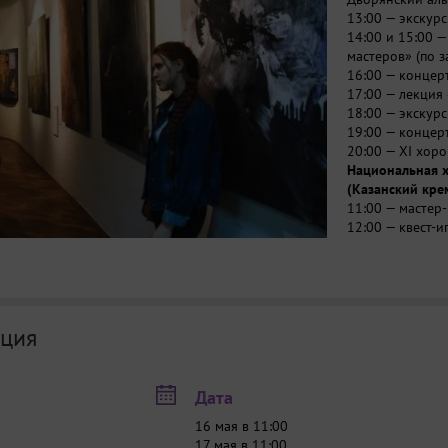
13:00 — экскурс
14:00 и 15:00 
мастеров» (по з
16:00 — концер
17:00 — лекция 
18:00 — экскурс
19:00 — концер
20:00 — XI хор
Национальная х
(Казанский крем
11:00 — мастер‑
12:00 — квест‑и
13:00 — экскур
цветом»,
15:00 — экскурс
15:00 — концер
17:00 — лекция
ция
17:00 — концер
19:00 — авторс
20:00 — экскурс
Дата
Галерея совреме
билет — 300 ₽ н
16 мая в 11:00
12:00 — открыт
17 мая в 11:00