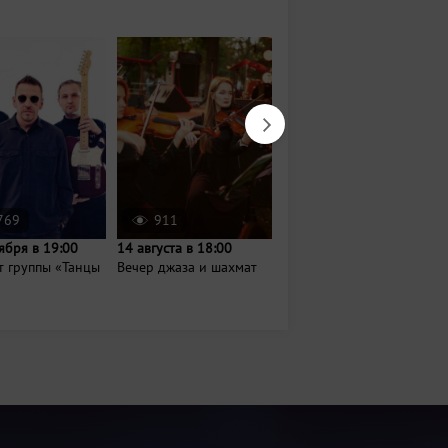
769
911
44
ября в 19:00
14 августа в 18:00
Завтра в 19:00
т группы «Танцы
Вечер джаза и шахмат
Показ анимационного
фильма «Зверополис
2»