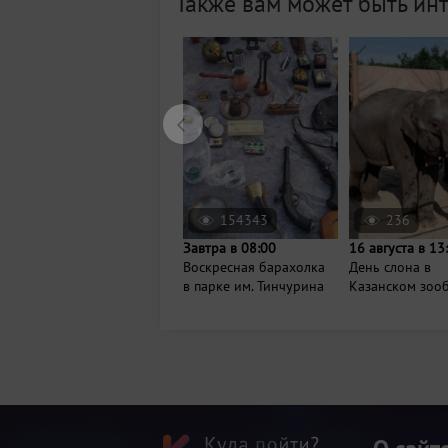
Также вам может быть ин
154343
236
Завтра в 08:00
16 августа в 13
Воскресная барахолка
День слона в
в парке им. Тинчурина
Казанском зоо