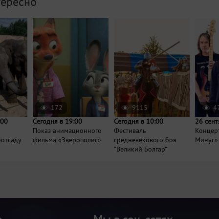
тересно
172
9115
4
:00
Сегодня в 19:00
Сегодня в 10:00
26 сент
Показ анимационного
Фестиваль
Концер
ботсаду
фильма «Зверополис»
средневекового боя
Минус»
"Великий Болгар"