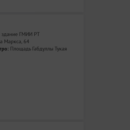
сия «Страна честных людей»,
 экскурсии «Номады: черное и белое»,
 Детского оркестра,
з «Мозаика авангарда» (250 ₽),
ия «На грани реальности»,
ия «Я с вами, мои друзья»,
е здание ГМИИ РТ
фильма «ТАСМА: за кадром» (вход
а Маркса, 64
тро:
Площадь Габдуллы Тукая
«Ляля Кузнецова. Дорога» (вход
мма для детей «Галерейный детектив»,
«Как снимать в путешествиях: Индия»,
я экскурсия по всем выставкам,
т ансамбля «Пространство ритма».
фон: +7 (843) 236‑69‑31.