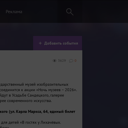
Реклама
Добавить события
3629
0
сударственный музей изобразительных
соединится к акции «Ночь музеев – 2026».
дут в Усадьбе Сандецкого, галерее
рее современного искусства.
кого (ул. Карла Маркса, 64, единый билет
 для детей «В гостях у Лихачёвых.
бом».