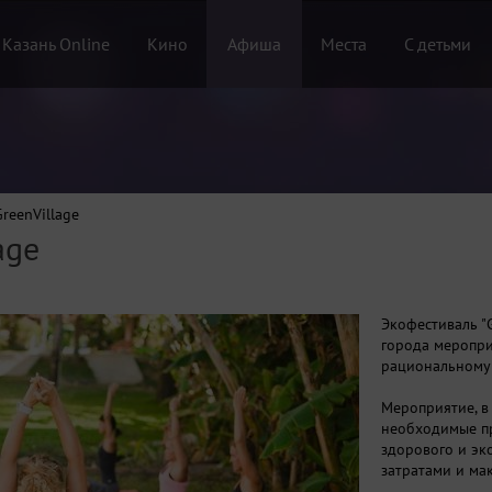
 Казань Online
Кино
Афиша
Места
С детьми
reenVillage
age
Экофестиваль "G
города меропри
рациональному
Мероприятие, в
необходимые п
здорового и эк
затратами и ма