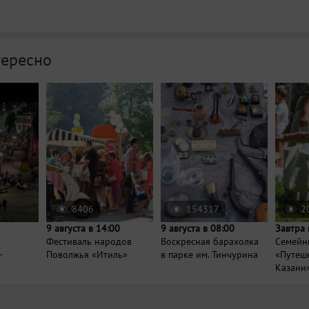
тересно
8406
154317
2
9 августа в 14:00
9 августа в 08:00
Завтра 
Фестиваль народов
Воскресная барахолка
Семейн
-
Поволжья «Итиль»
в парке им. Тинчурина
«Путеше
Казани