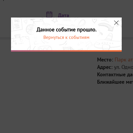
Дата
6 августа в 10:00
Данное событие прошло.
Вернуться к событиям
Место:
Парк а
Адрес:
ул. Одно
Контактные д
Ближайшее ме