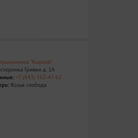
ттракционов "Кырлай"
сторонка Гривки д. 1А
анные:
+7 (843) 562-47-62
тро:
Козья слобода