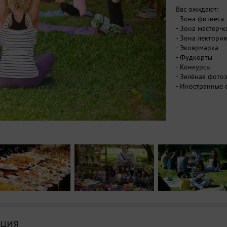
Вас ожидают:
- Зона фитнеса
- Зона мастер-к
- Зона лектория
- Экоярмарка
- Фудкорты
- Конкурсы
- Зелёная фото
- Иностранные 
ция