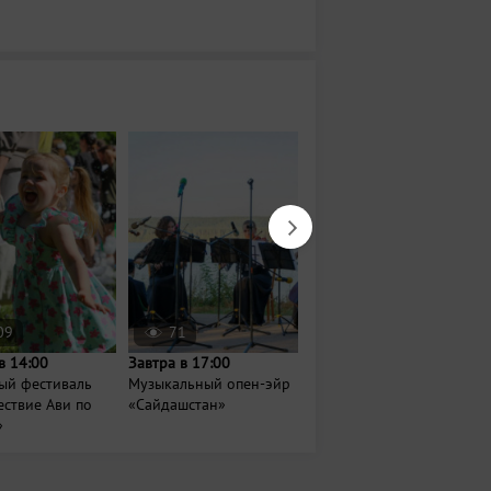
09
71
5515
в 14:00
Завтра в 17:00
20 августа в 19:30
ый фестиваль
Музыкальный опен-эйр
Международный
ствие Ави по
«Сайдашстан»
музыкальный конкурс
»
«Новая волна»