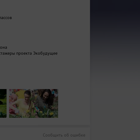
лассов
зона
стажеры проекта Экобудущее
Сообщить об ошибке