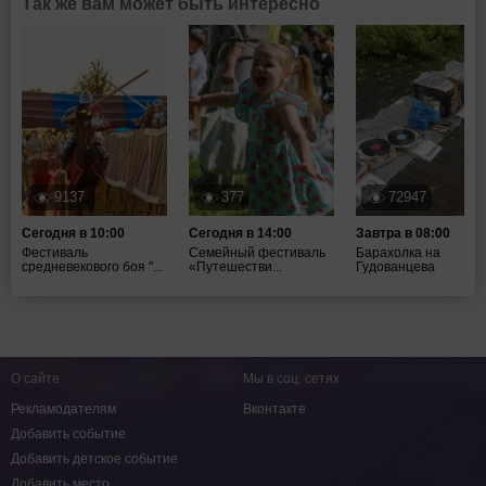
Так же вам может быть интересно
9137
377
72947
Сегодня в 10:00
Сегодня в 14:00
Завтра в 08:00
Фестиваль
Семейный фестиваль
Барахолка на
средневекового боя "...
«Путешестви...
Гудованцева
О сайте
Мы в соц. сетях
Рекламодателям
Вконтакте
Добавить событие
Добавить детское событие
Добавить место