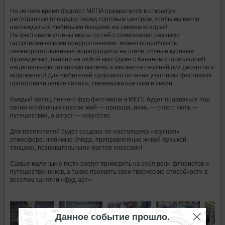
На летнее время фудкорт МЕГИ превратился в открытую
ресторанную площадку перед торговым центром, чтобы вы могли
наслаждаться любимыми блюдами на свежем воздухе!
На фестивале учтены вкусы гостей с совершенно разными
гастрономическими предпочтениями: можно попробовать
свежеприготовленные морепродукты на гриле, сочные куриные
фрикадельки, панини на любой вкус (даже с бананом и шоколадом!),
национальную татарскую выпечку и множество вкуснейших десертов и
мороженого! Для любителей здорового питания участники фестиваля
приготовили легкие салаты, свежевыжатые соки и смузи.
Каждый месяц летнего фуд-фестиваля в МЕГЕ будет подаваться под
своим особенным соусом: май — природа, июнь — спорт, июль —
путешествия, а август — искусство.
Для посетителей будет создана по-настоящему «вкусная»
атмосфера: любимые блюда, приправленные живой музыкой,
танцами, познавательными мастер-классами!
Самые маленькие гости смогут примерить на себя роли флористов и
путешественников, а также проявить свои творческие способности в
веселом занятии «фуд-арт».
Данное событие прошло.