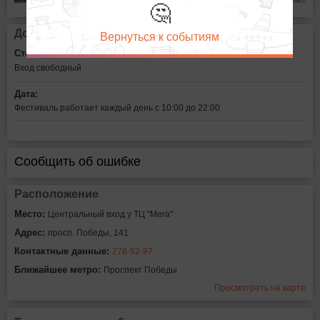
🤔
Дополнительная информация
Вернуться к событиям
Стоимость билетов:
Вход свободный
Дата:
Фестиваль работает каждый день с 10:00 до 22:00
Сообщить об ошибке
Расположение
Место:
Центральный вход у ТЦ "Мега"
Адрес:
просп. Победы, 141
Контактные данные:
276-92-97
Ближайшее метро:
Проспект Победы
Просмотреть на карте