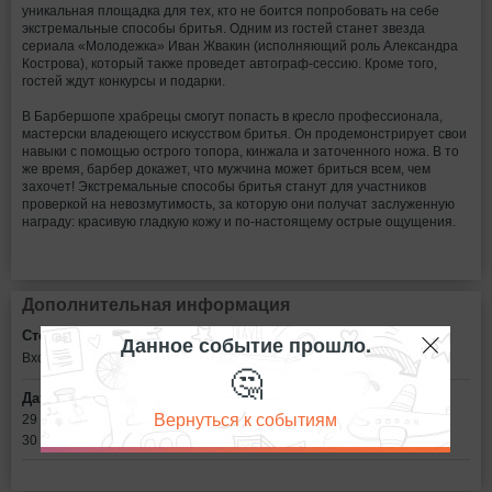
уникальная площадка для тех, кто не боится попробовать на себе
экстремальные способы бритья. Одним из гостей станет звезда
сериала «Молодежка» Иван Жвакин (исполняющий роль Александра
Кострова), который также проведет автограф-сессию. Кроме того,
гостей ждут конкурсы и подарки.
В Барбершопе храбрецы смогут попасть в кресло профессионала,
мастерски владеющего искусством бритья. Он продемонстрирует свои
навыки с помощью острого топора, кинжала и заточенного ножа. В то
же время, барбер докажет, что мужчина может бриться всем, чем
захочет! Экстремальные способы бритья станут для участников
проверкой на невозмутимость, за которую они получат заслуженную
награду: красивую гладкую кожу и по-настоящему острые ощущения.
Дополнительная информация
Стоимость билетов:
Данное событие прошло.
Вход свободный
🤔
Дата:
Вернуться к событиям
29 октября в 12:00
30 октября в 12:00