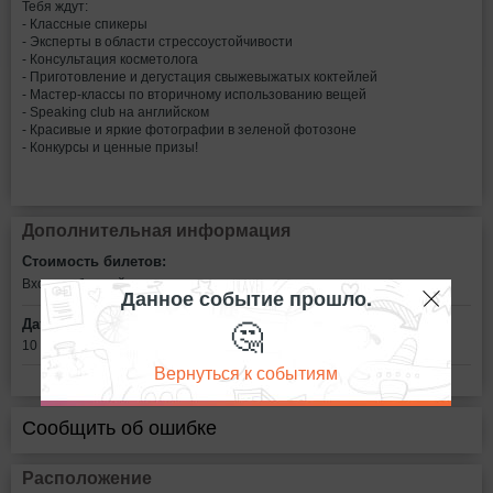
Тебя ждут:
- Классные спикеры
- Эксперты в области стрессоустойчивости
- Консультация косметолога
- Приготовление и дегустация свыжевыжатых коктейлей
- Мастер-классы по вторичному использованию вещей
- Speaking club на английском
- Красивые и яркие фотографии в зеленой фотозоне
- Конкурсы и ценные призы!
Дополнительная информация
Стоимость билетов:
Вход свободный
Данное событие прошло.
🤔
Дата:
10 сентября с 16:00 до 21:00
Вернуться к событиям
Сообщить об ошибке
Расположение