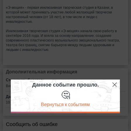
«Э-моция» - первая инклюзивная творческая студия в Казани, в
которой может принимать участие любой желающий творчески
настроенный человек (от 18 лет), в том числе и люди с
инвалидностью.
Инклюзивная творческая студия «Э-моция» начала свою работу в
сентябре 2016 года. И взяла за основу направление: создание
современного пластического музыкального эмоционального театра,
театра без границ, снятие барьеров между людьми здоровыми и
людьми с инвалидностью.
Дополнительная информация
Стоимость билетов:
Данное событие прошло.
Вход свободный
🤔
Дата:
10 декабря в 14:00
Вернуться к событиям
Сообщить об ошибке