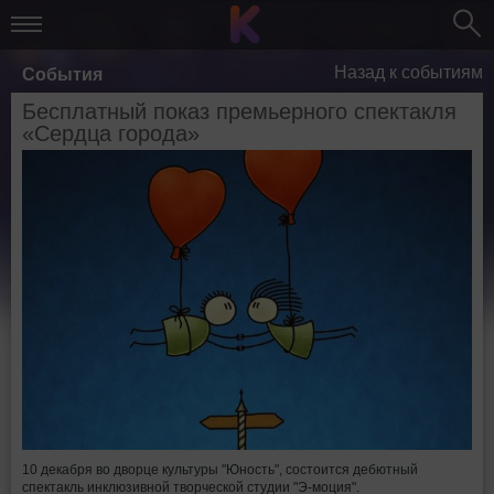
Назад к событиям
События
Бесплатный показ премьерного спектакля
«Сердца города»
10 декабря во дворце культуры "Юность", состоится дебютный
спектакль инклюзивной творческой студии "Э-моция".