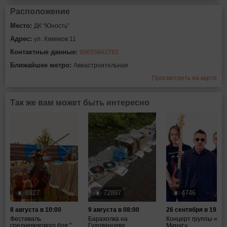
Расположение
Место:
ДК "Юность"
Адрес:
ул. Химиков 11
Контактные данные:
89655842782
Ближайшее метро:
Авиастроительная
Просмотреть на карте
Так же вам может быть интересно
8927
72897
4746
8 августа в 10:00
9 августа в 08:00
26 сентября в 19:00
Фестиваль
Барахолка на
Концерт группы «Та
средневекового боя "...
Гудованцева
Минус»