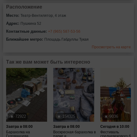
Расположение
Место:
Театр-Вентилятор, 4 этаж
Адрес:
Пушкина 52
Контактные данные:
+7 (965) 587-53-56
Ближайшее метро:
Площадь Габдуллы Тукая
Просмотреть на карте
Так же вам может быть интересно
72922
154325
9036
Завтра в 08:00
Завтра в 08:00
Сегодня в 10:00
Барахолка на
Воскресная барахолка в
Фестиваль
Гудованцева
парке и...
средневекового боя ".