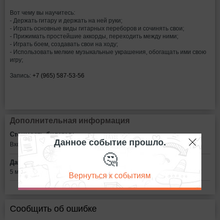
Вот чему вы научитесь:
- Держать гитару и держать на ней руки;
- Играть основные виды гитарных переборов и сочинять свои;
- Прижимать простейшие аккорды, переходить между ними;
- Играть боем, создавать свои на ходу;
- Использовать мелкие музыкальные украшения, обогащать ими свою
игру;
Запись:
+7 (965) 587-53-56
Дополнительная информация
Стоимость билетов:
Данное событие прошло.
Вход свободный
🤔
Дата:
5 марта в 13:00
Вернуться к событиям
Сообщить об ошибке