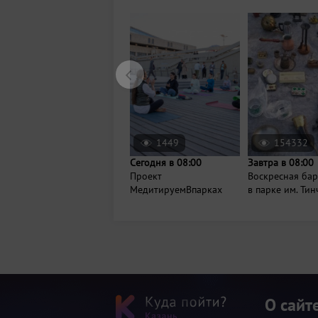
1449
154332
Сегодня в 08:00
Завтра в 08:00
Проект
Воскресная ба
МедитируемВпарках
в парке им. Ти
О сайт