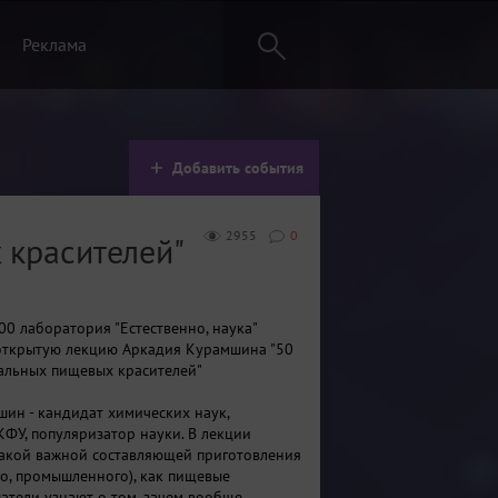
Реклама
Добавить события
2955
0
 красителей"
00 лаборатория "Естественно, наука"
открытую лекцию Аркадия Курамшина "50
альных пищевых красителей"
ин - кандидат химических наук,
КФУ, популяризатор науки. В лекции
такой важной составляющей приготовления
ло, промышленного), как пищевые
шатели узнают о том, зачем вообще