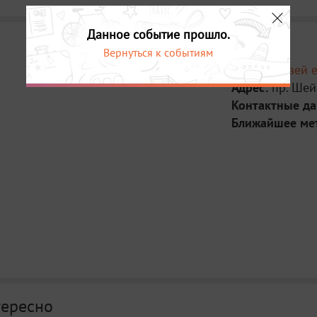
Данное событие прошло.
Вернуться к событиям
Место:
Музей е
Адрес:
пр. Шей
Контактные д
Ближайшее ме
тересно