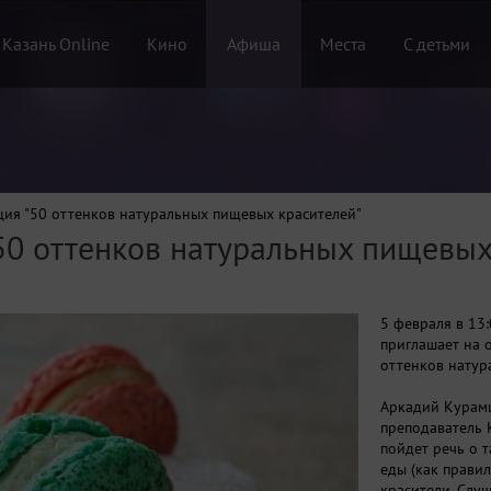
 Казань Online
Кино
Афиша
Места
С детьми
ция "50 оттенков натуральных пищевых красителей"
50 оттенков натуральных пищевых
5 февраля в 13:
приглашает на 
оттенков натур
Аркадий Курамш
преподаватель 
пойдет речь о 
еды (как прави
красители. Слу