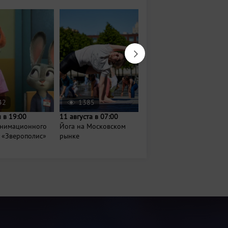
42
1385
14439
 в 19:00
11 августа в 07:00
25 августа в 18:00
анимационного
Йога на Московском
Спектакль "Безумный
 «Зверополис»
рынке
день, или женитьба
Фигаро"