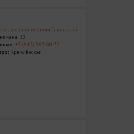
стественной истории Татарстана
нкмана, 12
анные:
+7 (843) 567-80-37
тро:
Кремлёвская