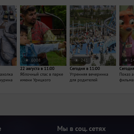
6008
241
1
22 августа в 11:00
Сегодня в 11:00
Сегодня
рахолка
Яблочный спас в парке
Утренняя вечеринка
Показ 
нчурина
имени Урицкого
для родителей
фильма
е
Мы в соц. сетях