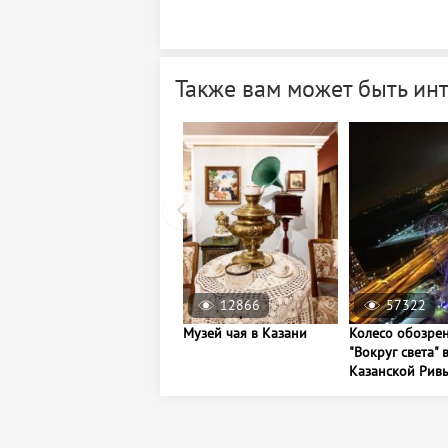
Также вам может быть ин
12866
57322
Музей чая в Казани
Колесо обозре
"Вокруг света" 
Казанской Ривь