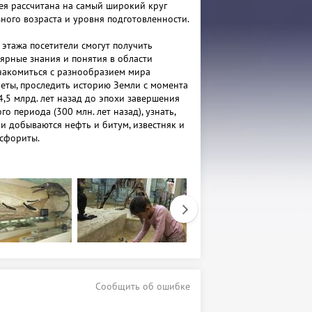
ея рассчитана на самый широкий круг
зного возраста и уровня подготовленности.
 этажа посетители смогут получить
ярные знания и понятия в области
накомиться с разнообразием мира
еты, проследить историю Земли с момента
4,5 млрд. лет назад до эпохи завершения
о периода (300 млн. лет назад), узнать,
 и добываются нефть и битум, известняк и
осфориты.
орого этажа занимает палеонтологическая
священная истории и эволюции
 момента появления первых рыбообразных
о человека..
 дополнительной информации
 интерактивные компьютерные блоки.
Сообщить об ошибке