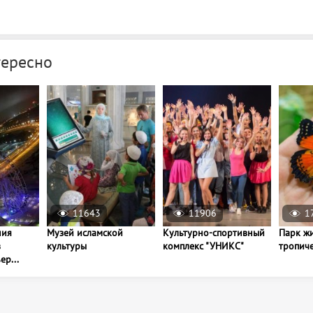
тересно
11643
11906
1
ния
Музей исламской
Культурно-спортивный
Парк ж
в
культуры
комплекс "УНИКС"
тропич
ер...