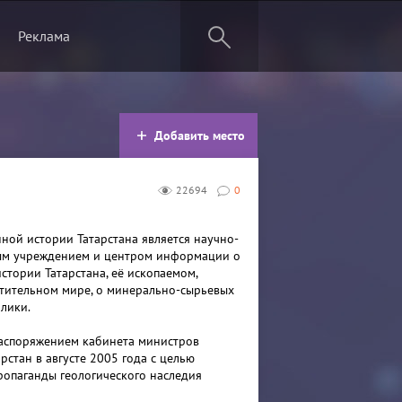
Реклама
Добавить место
22694
0
нной истории Татарстана является научно-
ым учреждением и центром информации о
стории Татарстана, её ископаемом,
тительном мире, о минерально-сырьевых
блики.
аспоряжением кабинета министров
рстан в августе 2005 года с целью
ропаганды геологического наследия