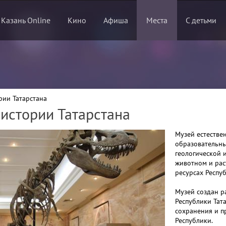
 Казань Online
Кино
Афиша
Места
С детьми
рии Татарстана
истории Татарстана
Музей естестве
образовательн
геологической и
животном и рас
ресурсах Респу
Музей создан р
Республики Тата
сохранения и п
Республики.