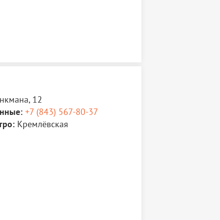
нкмана, 12
нные:
+7 (843) 567-80-37
тро:
Кремлёвская