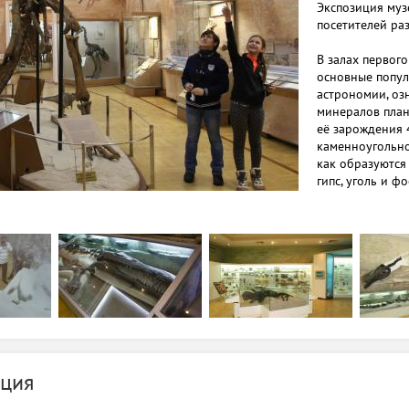
Экспозиция муз
посетителей ра
В залах первого
основные попул
астрономии, оз
минералов план
её зарождения 
каменноугольног
как образуются
гипс, уголь и ф
Шесть залов вт
экспозиция, по
позвоночных, с
до современног
Для получения
предусмотрены
ция