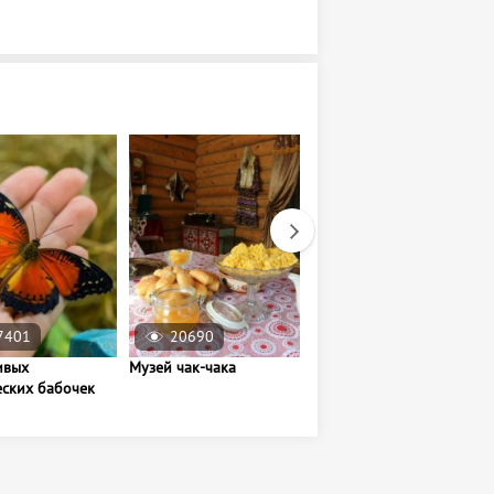
7401
20690
21089
ивых
Музей чак-чака
Татарский
еских бабочек
государственный театр
кукол «Экият»