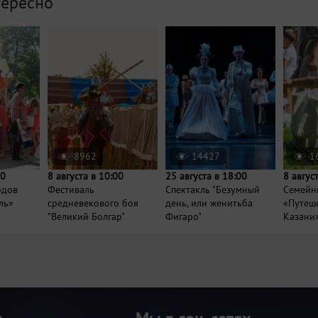
тересно
8962
14427
1
00
8 августа в 10:00
25 августа в 18:00
8 авгус
одов
Фестиваль
Спектакль "Безумный
Семейн
ль»
средневекового боя
день, или женитьба
«Путеше
"Великий Болгар"
Фигаро"
Казани