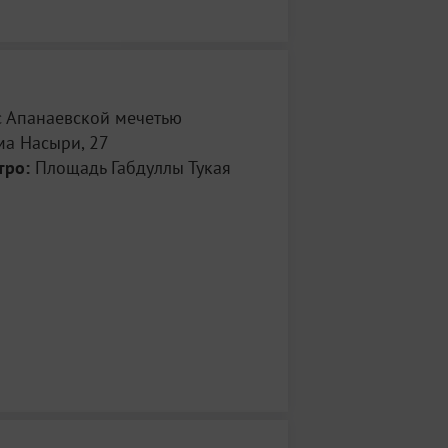
с Апанаевской мечетью
ма Насыри, 27
тро:
Площадь Габдуллы Тукая