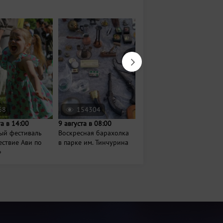
68
154304
5504
та в 14:00
9 августа в 08:00
20 августа в 19:30
ый фестиваль
Воскресная барахолка
Международный
ствие Ави по
в парке им. Тинчурина
музыкальный конкурс
»
«Новая волна»