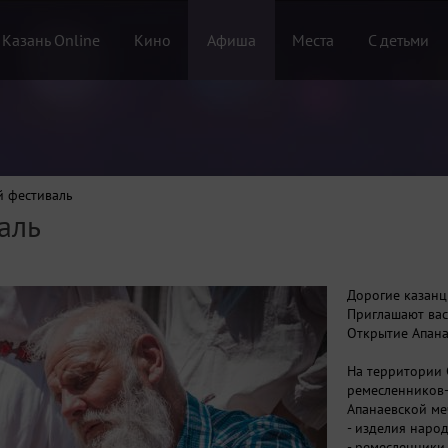
 Казань Online
Кино
Афиша
Места
С детьми
й фестиваль
аль
Дорогие казанц
Приглашают вас 
Открытие Апана
На территории 
ремесленников-
Апанаевской меч
- изделия нар
- ремесленники