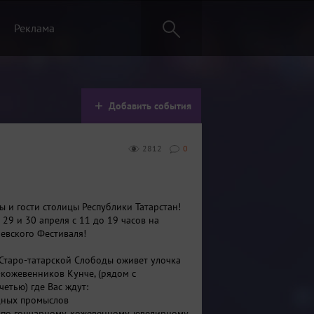
Реклама
Добавить события
2812
0
ы и гости столицы Республики Татарстан!
29 и 30 апреля с 11 до 19 часов на
евского Фестиваля!
Старо-татарской Слободы оживет улочка
кожевенников Кунче, (рядом с
етью) где Вас ждут:
одных промыслов
 по гончарному, кожевенному, ювелирному