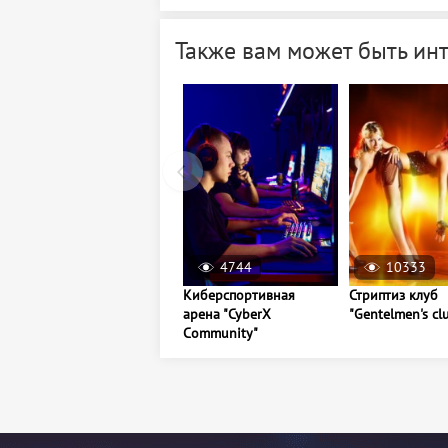
Также вам может быть ин
4744
10333
Киберспортивная
Стриптиз клуб
арена "CyberX
"Gentelmen's cl
Community"