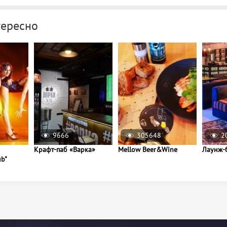
тересно
9666
305648
2
Крафт-паб «Варка»
Mellow Beer&Wine
Лаунж-
ub"