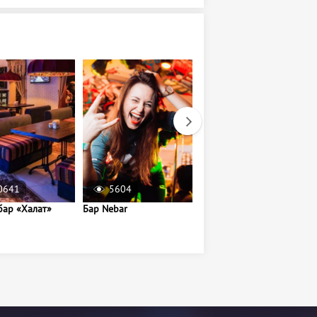
0641
5604
10913
бар «Халат»
Бар Nebar
Кальянный клуб
HookahPlace Pushkin