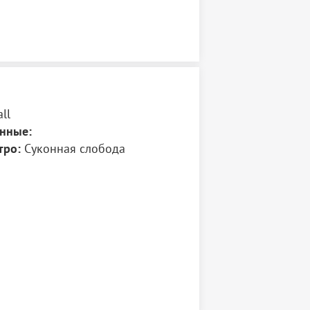
ll
нные:
тро:
Суконная слобода