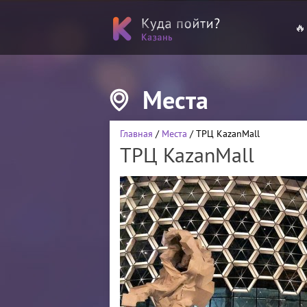
🔥
Места
Главная
/
Места
/ ТРЦ KazanMall
ТРЦ KazanMall