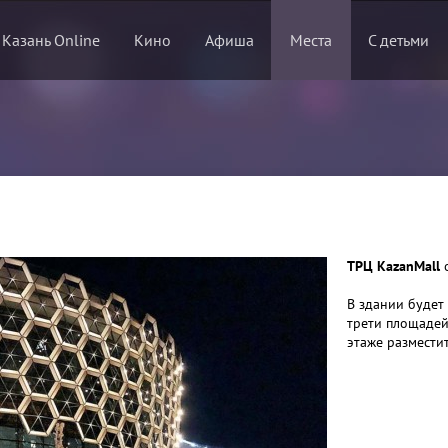
 Казань Online
Кино
Афиша
Места
С детьми
ТРЦ KazanMall
о
В здании будет
трети площадей
этаже разместит