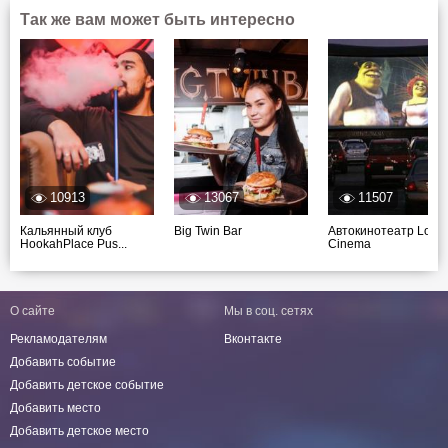
Так же вам может быть интересно
10913
13067
11507
Кальянный клуб
Big Twin Bar
Автокинотеатр Love
HookahPlace Pus...
Cinema
О сайте
Мы в соц. сетях
Рекламодателям
Вконтакте
Добавить событие
Добавить детское событие
Добавить место
Добавить детское место