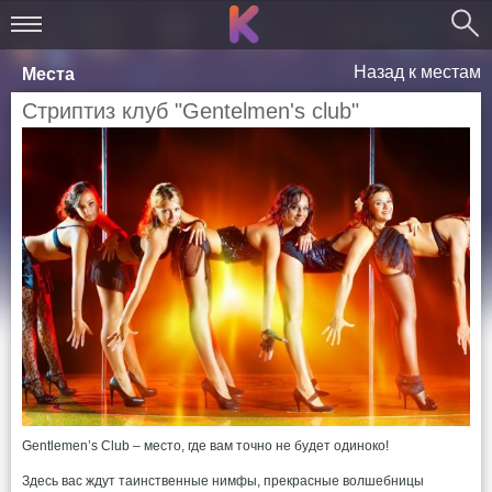
Назад к местам
Места
Стриптиз клуб "Gentelmen's club"
Gentlemen’s Club – место, где вам точно не будет одиноко!
Здесь вас ждут таинственные нимфы, прекрасные волшебницы