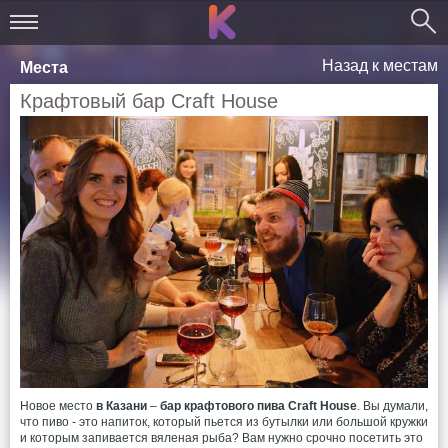
Назад к местам
Места
Крафтовый бар Craft House
Новое место
в Казани
–
бар крафтового пива Craft House
. Вы думали,
что пиво - это напиток, который пьется из бутылки или большой кружки
и которым запивается вяленая рыба? Вам нужно срочно посетить это