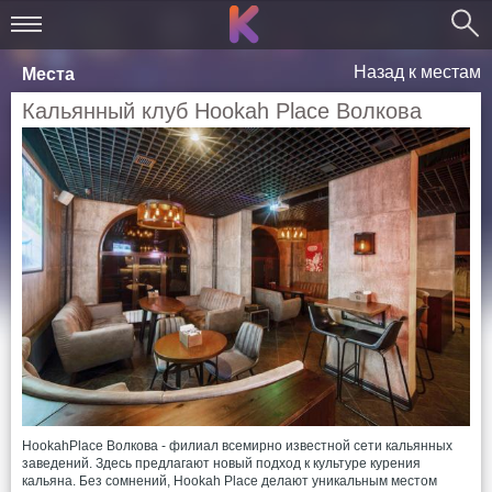
Назад к местам
Места
Кальянный клуб Hookah Place Волкова
HookahPlace Волкова - филиал всемирно известной сети кальянных
заведений. Здесь предлагают новый подход к культуре курения
кальяна. Без сомнений, Hookah Place делают уникальным местом