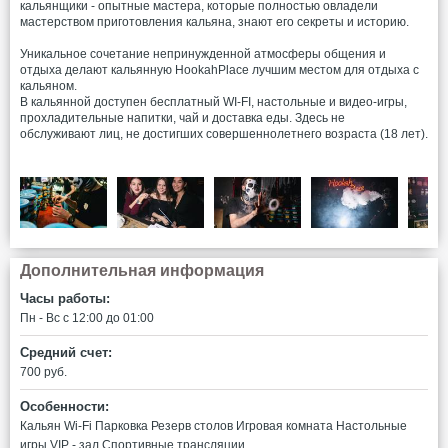
кальянщики - опытные мастера, которые полностью овладели
мастерством приготовления кальяна, знают его секреты и историю.
Уникальное сочетание непринужденной атмосферы общения и
отдыха делают кальянную HookahPlace лучшим местом для отдыха с
кальяном.
В кальянной доступен бесплатный WI-FI, настольные и видео-игры,
прохладительные напитки, чай и доставка еды. Здесь не
обслуживают лиц, не достигших совершеннолетнего возраста (18 лет).
Дополнительная информация
Часы работы:
Пн - Вс c 12:00 до 01:00
Средний счет:
700 руб.
Особенности:
Кальян
Wi-Fi
Парковка
Резерв столов
Игровая комната
Настольные
игры
VIP - зал
Спортивные трансляции