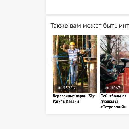
Также вам может быть ин
45286
4067
Веревочные парки "Sky
Пейнтбольная
Park" в Казани
площадка
«Петровский»