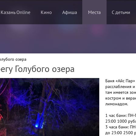
 Казань Online
Кино
Афиша
Места
С детьми
Голубого озера
регу Голубого озера
Баня «Айс Пар»
расслабления и 
там имеется зо
костром и веран
лимонадом.
1 час бани: ПН-
23:00 1000 рубл
3 часа бани: ПН
до 23:00 2500 р