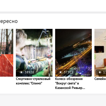
тересно
38926
57322
1
Спортивно-стрелковый
Колесо обозрения
Семейн
комплекс "Олимп"
"Вокруг света" в
Казанской Ривьер...