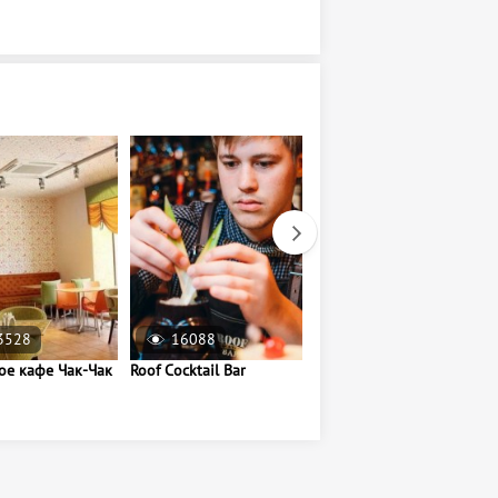
3528
16088
74422
ое кафе Чак-Чак
Roof Cocktail Bar
Тир Центр Стрелковой
подготовки "Булат"