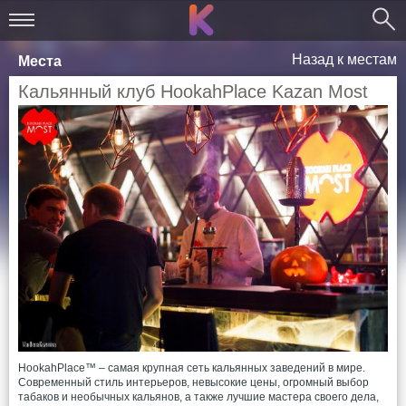
Назад к местам
Места
Кальянный клуб HookahPlace Kazan Most
HookahPlace™ – самая крупная сеть кальянных заведений в мире.
Современный стиль интерьеров, невысокие цены, огромный выбор
табаков и необычных кальянов, а также лучшие мастера своего дела,