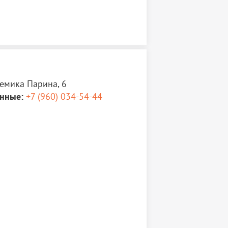
демика Парина, 6
нные:
+7 (960) 034-54-44