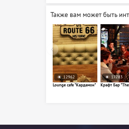
Также вам может быть ин
12962
17783
Lounge cafe "Кардамон"
Крафт Бар "The