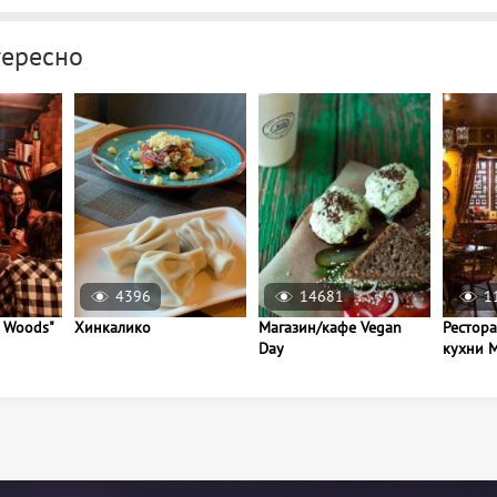
тересно
4396
14681
1
 Woods"
Хинкалико
Магазин/кафе Vegan
Рестор
Day
кухни 