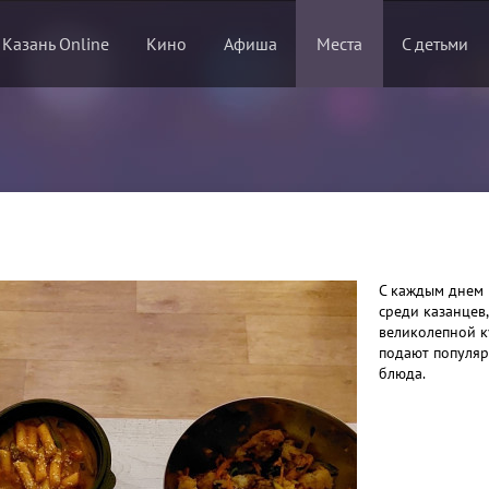
 Казань Online
Кино
Афиша
Места
С детьми
С каждым днем 
среди казанцев,
великолепной к
подают популяр
блюда.