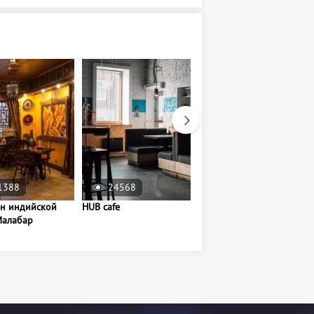
1388
24568
38518
ан индийской
HUB cafe
Ресторан " На Крыше "
Малабар