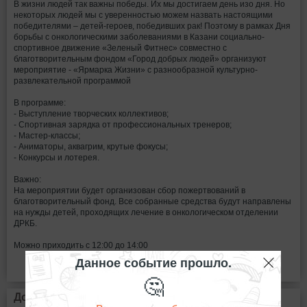
В жизни людей так важны победы. Их мы достигаем день изо дня. Но
некоторых людей мы с уверенностью можем назвать настоящими
победителями – детей-героев, победивших рак! Поэтому в рамках Дня
борьбы с онкологическими заболеваниями в Казани социально-
спортивное движение «Зеленый Фитнес» совместно с
благотворительным фондом «Город добрых людей» организуют
мероприятие - «Ярмарка Жизни» с разнообразной культурно-
развлекательной программой
В программе:
- Выступление творческих коллективов;
- Спортивная зарядка от профессиональных тренеров;
- Мастер-классы;
- Аниматоры, аквагрим, крутые фокусы;
- Конкурсы и лотерея.
Важно:
На мероприятии будет организован сбор пожертвований в
благотворительный фонд. Все собранные средства будут направлены
на нужды детей, проходящих лечение в онкологическом отделении
ДРКБ.
Можно приходить с 12:00 до 14:00
Данное событие прошло.
🤔
Дополнительная информация