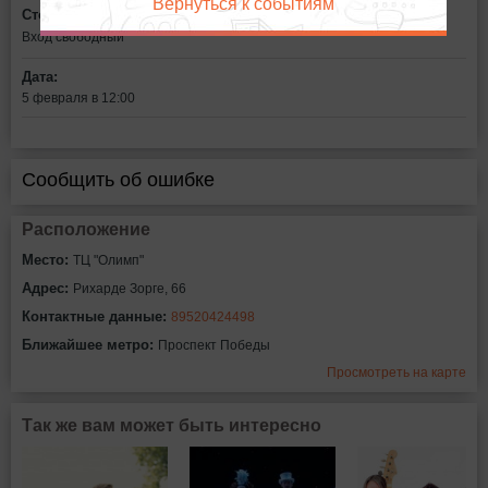
Вернуться к событиям
Стоимость билетов:
Вход свободный
Дата:
5 февраля в 12:00
Сообщить об ошибке
Расположение
Место:
ТЦ "Олимп"
Адрес:
Рихарде Зорге, 66
Контактные данные:
89520424498
Ближайшее метро:
Проспект Победы
Просмотреть на карте
Так же вам может быть интересно