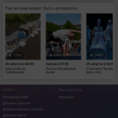
Так же вам может быть интересно
72981
1420
14453
16 августа в 08:00
Завтра в 07:00
25 августа в 18:00
Барахолка на
Йога на Московском
Спектакль "Безумны
Гудованцева
рынке
день, или...
О сайте
Мы в соц. сетях
Рекламодателям
Вконтакте
Добавить событие
Добавить детское событие
Добавить место