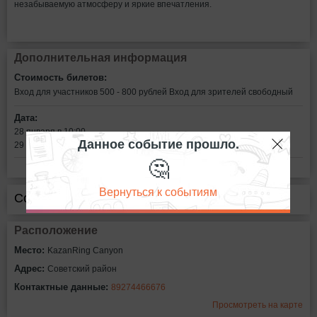
незабываемую атмосферу и яркие впечатления.
Дополнительная информация
Стоимость билетов:
Вход для участников 500 - 800 рублей
Вход для зрителей свободный
Дата:
28 января в 10:00
Данное событие прошло.
29 января в 10:00
🤔
Вернуться к событиям
Сообщить об ошибке
Расположение
Место:
KazanRing Canyon
Адрес:
Советский район
Контактные данные:
89274466676
Просмотреть на карте