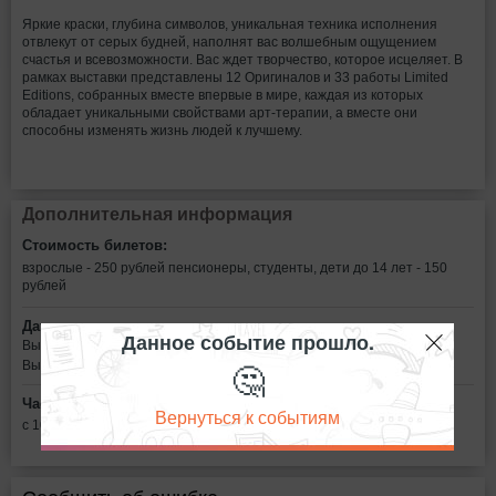
Яркие краски, глубина символов, уникальная техника исполнения
отвлекут от серых будней, наполнят вас волшебным ощущением
счастья и всевозможности. Вас ждет творчество, которое исцеляет. В
рамках выставки представлены 12 Оригиналов и 33 работы Limited
Editions, собранных вместе впервые в мире, каждая из которых
обладает уникальными свойствами арт-терапии, а вместе они
способны изменять жизнь людей к лучшему.
Дополнительная информация
Стоимость билетов:
взрослые - 250 рублей
пенсионеры, студенты, дети до 14 лет - 150
рублей
Дата:
Данное событие прошло.
Выставка будет работать
🤔
Выставка продлится по 14 января 2019г
Часы работы:
Вернуться к событиям
с 10:00 до 19:00 - ежедневно