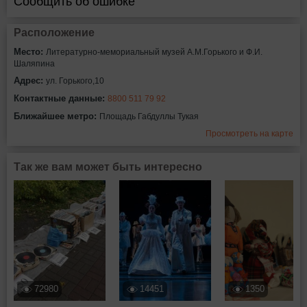
Сообщить об ошибке
Расположение
Место:
Литературно-мемориальный музей А.М.Горького и Ф.И.
Шаляпина
Адрес:
ул. Горького,10
Контактные данные:
8800 511 79 92
Ближайшее метро:
Площадь Габдуллы Тукая
Просмотреть на карте
Так же вам может быть интересно
72980
14451
1350