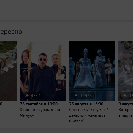
тересно
4747
14423
1
00
26 сентября в 19:00
25 августа в 18:00
9 авгус
Концерт группы «Танцы
Спектакль "Безумный
Воскре
Минус»
день, или женитьба
в парке
Фигаро"