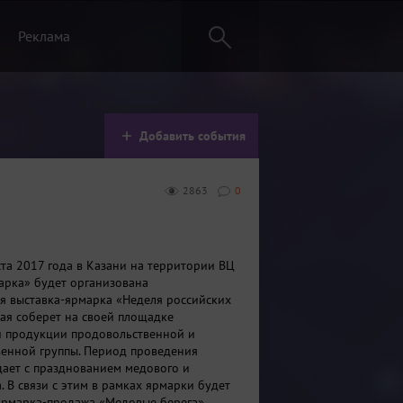
Реклама
Добавить события
2863
0
ста 2017 года в Казани на территории ВЦ
арка» будет организована
я выставка-ярмарка «Неделя российских
рая соберет на своей площадке
й продукции продовольственной и
енной группы. Период проведения
дает с празднованием медового и
. В связи с этим в рамках ярмарки будет
рмарка-продажа «Медовые берега».