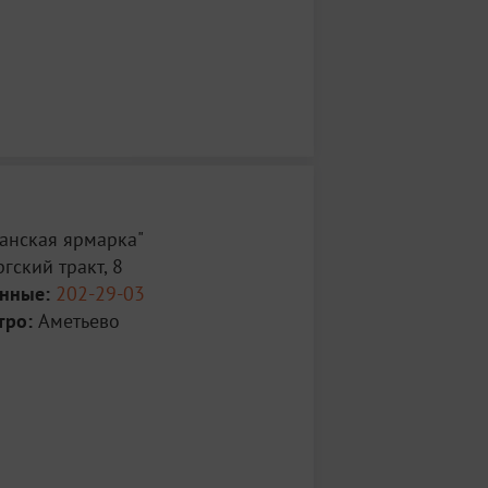
анская ярмарка"
гский тракт, 8
анные:
202-29-03
тро:
Аметьево