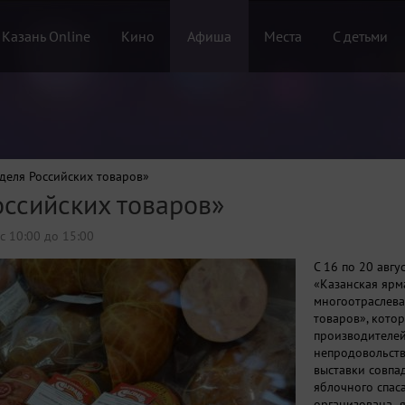
 Казань Online
Кино
Афиша
Места
С детьми
деля Российских товаров»
оссийских товаров»
 с 10:00 до 15:00
С 16 по 20 авгу
«Казанская ярм
многоотраслева
товаров», кото
производителе
непродовольств
выставки совпа
яблочного спаса
организована я