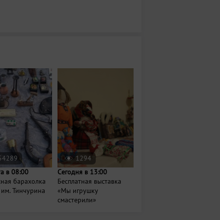
54289
1294
та в 08:00
Сегодня в 13:00
сная барахолка
Бесплатная выставка
 им. Тинчурина
«Мы игрушку
смастерили»