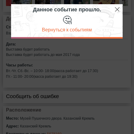
Данное событие прошло.
🤔
Дополнительная информация
Стоимость билетов:
Вернуться к событиям
Взрослые – 150 руб.
Студенты, пенсионеры, школьники – 80 руб.
Дата:
Выставка будет работать
Выставка будет работать до мая 2017 года
Часы работы:
Вт.-Чт. Сб.-Вс. – 10:00- 18:00(касса работает до 17:30)
Пт.- 11:00- 20:00(касса работает до 19:30)
Сообщить об ошибке
Расположение
Место:
Музей Пушечного двора. Казанский Кремль
Адрес:
Казанский Кремль
Контактные данные:
5678160