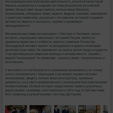
последующую конструкторскую деятельность, результатом которой
явилась разработка и создание системы вооружения российской
армии. На выставке представлены личные вещи Михаила
Калашникова, нагрудные знаки, ордена, медали, нашивки, сувенирная
и памятная символика, связанная с его именем, историей создания
автоматов, макеты и экспонаты, оружие и оружейные
принадлежности.
Материалы выставки рассказывают о Мастере и Человеке, жизнь
которого, неразрывно связанная с историей России, является
примером мужества и стойкости, верного служения Отечеству.
Легендарный автомат принят на вооружение в армиях нескольких
десятков стран мира. Он увековечен на гербах целого ряда государств,
став своеобразным символом свободы и независимости. Оружие с
маркой “Калашников” по-прежнему - лучшее в мире: технологичное и
безотказное.
У жителей и гостей Казани есть уникальная возможность не только
успеть ознакомиться с образцами стрелкового оружия системы
Калашникова, увидеть личные вещи конструктора, архивные
документы, но и сфотографироваться с гениальным конструкторскими
изобретениями. Особый интерес представляют макеты различных
видов оружия, например, изготовленная в 1914 году в США винтовка
Росс-Энфильд и ручной пулемет системы Дегтярева.