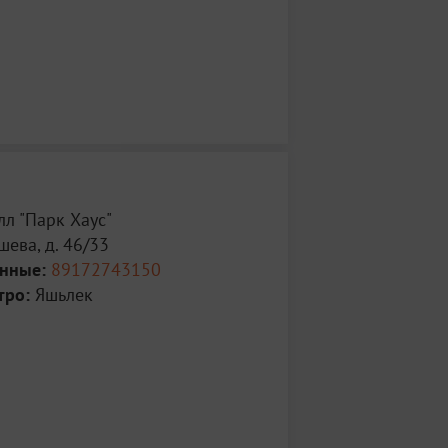
л "Парк Хаус"
ева, д. 46/33
анные:
89172743150
тро:
Яшьлек