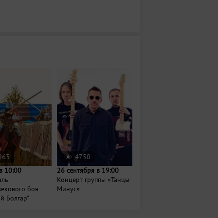
963
4750
в 10:00
26 сентября в 19:00
аль
Концерт группы «Танцы
векового боя
Минус»
й Болгар"