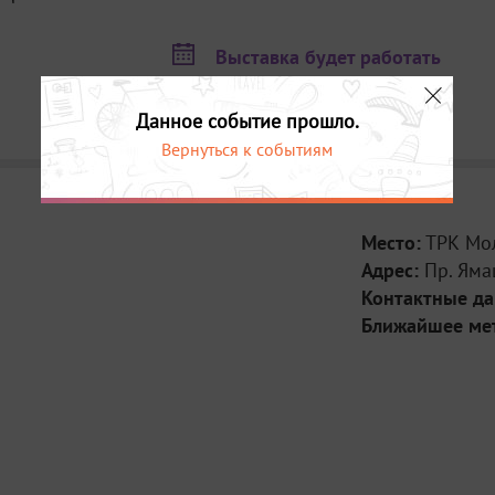
Выставка будет работать
10 декабря в 10:00
11 декабря в 10:00
Данное событие прошло.
Вернуться к событиям
Место:
ТРК Мол
Адрес:
Пр. Ямаш
Контактные д
Ближайшее ме