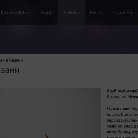
 Казань Online
Кино
Афиша
Места
С детьми
ек в Казани
азани
Клуб любителей
Казань на Межд
На выставке бу
кошек: британс
персидская, бен
селкирк рекс, д
петерболды, ку
многие другие.