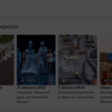
тересно
14428
154304
8
00
25 августа в 18:00
9 августа в 08:00
Завтра 
Спектакль "Безумный
Воскресная барахолка
Фестив
день, или женитьба
в парке им. Тинчурина
средне
Фигаро"
"Велики