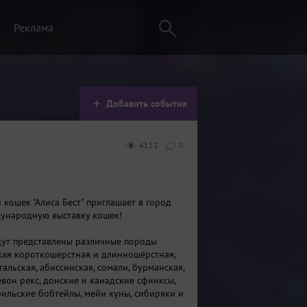
Реклама
Добавить события
4152
0
 кошек "Алиса Бест" приглашает в город
ународную выставку кошек!
дут представлены различные породы
кая короткошёрстная и длинношёрстная,
гальская, абиссинская, сомали, бурманская,
евон рекс, донские и канадские сфинксы,
рильские бобтейлы, мейн куны, сибиряки и