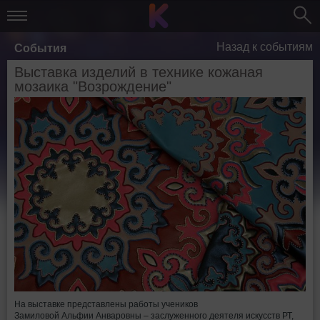
Назад к событиям
События
Выставка изделий в технике кожаная
мозаика "Возрождение"
На выставке представлены работы учеников
Замиловой Альфии Анваровны – заслуженного деятеля искусств РТ,