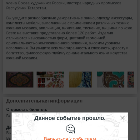
члена Союза художников России, мастера народных промыслов
Республики Татарстан.
Вы увидите разнообразные декоративные панно, одежду, аксессуары,
комплекты мебели, выполненные с применением различных техник:
кожаная мозаика, аппликация, выжигание, тиснение, вышивка по коже.
Всего на выставке представлено более 120 работ. Изделия
отличаются изысканностью форм, цветовой гармонией,
оригинальностью композиционного решения, высоким уровнем
исполнения. Вы увидите всю многогранность и сложность, красоту и
богатство, философскую глубину орнаментального языка искусства
кожаной мозаики.
Дополнительная информация
Стоимость билетов:
Данное событие прошло.
Вход свободный
🤔
Дата:
Выставка будет работать
Вернуться к событиям
Выставка продлится по 7 сентября