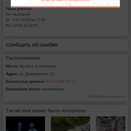
Часы работы:
Пн - выходной
Вт - Сб с 10:00 до 17:00
Вс с 10:00 до 16:00
Сообщить об ошибке
Расположение
Место:
Музей А. Н. Мазитова
Адрес:
ул. Дзержинского, 27
Контактные данные:
8 (843) 264-35-22
Ближайшее метро:
Кремлёвская
Просмотреть на карте
Так же вам может быть интересно