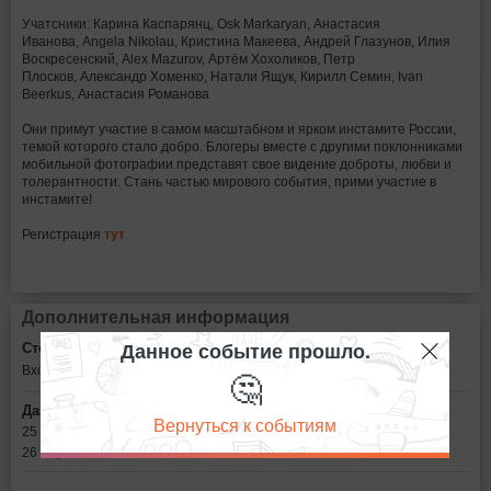
Учатсники: Карина Каспарянц, Osk Markaryan, Анастасия
Иванова, Angela Nikolau, Кристина Макеева, Андрей Глазунов, Илия
Воскресенский, Alex Mazurov, Артём Хохоликов, Петр
Плосков, Александр Хоменко, Натали Ящук, Кирилл Семин, Ivan
Beerkus, Анастасия Романова
Они примут участие в самом масштабном и ярком инстамите России,
темой которого стало добро. Блогеры вместе с другими поклонниками
мобильной фотографии представят свое видение доброты, любви и
толерантности. Стань частью мирового события, прими участие в
инстамите!
Регистрация
тут
Дополнительная информация
Данное событие прошло.
Стоимость билетов:
Вход свободный
🤔
Дата:
Вернуться к событиям
25 марта в 12:30
26 марта в 13:00