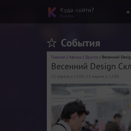
🔥
События
Главная
/
Афиша
/
Другое
/ Весенний Desig
Весенний Design Ск
22 апреля в 12:00
,
23 апреля в 12:00