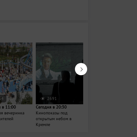
54
2691
14439
 в 11:00
Сегодня в 20:30
25 августа в 18:00
яя вечеринка
Кинопоказы под
Спектакль "Безумный
дителей
открытым небом в
день, или женитьба
Кремле
Фигаро"