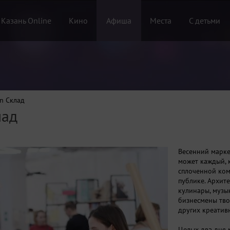
 Казань Online
Кино
Афиша
Места
С детьми
n Склад
лад
Весенний марке
может каждый, к
сплоченной ком
публике. Архит
кулинары, музы
бизнесмены тво
других креатив
Целых два дня 