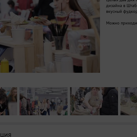
дизайна в Штабе
вкусный фудкор
Можно приходит
ция