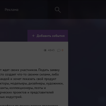
Реклама
Добавить события
4843
0
т ждет своих участников. Подать заявку
то создает что-то своими силами, либо
андой и хочет показать свой продукт
екторы, модельеры, дизайнеры, художники,
канты, коллекционеры, поэты и
рческих проектов и представителей
ных индустрий.
марафона по поиску редких предметов