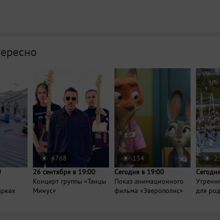
тересно
4768
154
2
0
26 сентября в 19:00
Сегодня в 19:00
Сегодня
Концерт группы «Танцы
Показ анимационного
Утренн
арках
Минус»
фильма «Зверополис»
для ро