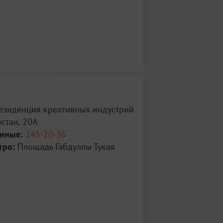
Резиденция креативных индустрий
рстан, 20А
анные:
245-20-36
тро:
Площадь Габдуллы Тукая