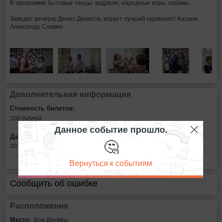
В программе бытовые танцы, кадрили, народные игры, забавы.
Заводит вечерку Денис Денисов, играет лучший гармонист Казани
Александр Славин.
Дополнительная информация
Стоимость билетов:
200
рублей
Данное событие прошло.
Дата:
🤔
30 октября в 18:00
Вернуться к событиям
Сообщить об ошибке
Расположение
Место:
Дом Дружбы