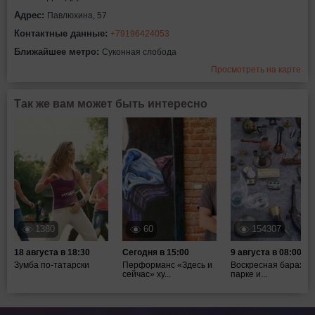
Адрес:
Павлюхина, 57
Контактные данные:
+79196424053
Ближайшее метро:
Суконная слобода
Просмотреть на карте
Так же вам может быть интересно
1380
60
154307
18 августа в 18:30
Сегодня в 15:00
9 августа в 08:00
Зумба по-татарски
Перформанс «Здесь и
Воскресная барахол
сейчас» ху...
парке и...