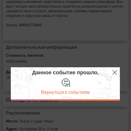
удерживать внимание аудитории и создавать нужную атмосферу. Вас
ждет четыре часа увлекательных практик на раскрепощение и снятие
зажимов в теле и голосе, импровизации, приемы эффективного
общения и обратная связь от группы.
Запись:
89053773443
Дополнительная информация
Стоимость билетов:
1000
рублей
Данное событие прошло.
Дата:
🤔
18 декабря в 10:00
Вернуться к событиям
Сообщить об ошибке
Расположение
Место:
Театр-Студии "Игра"
Адрес:
Бутлерова 30 а, 4 этаж