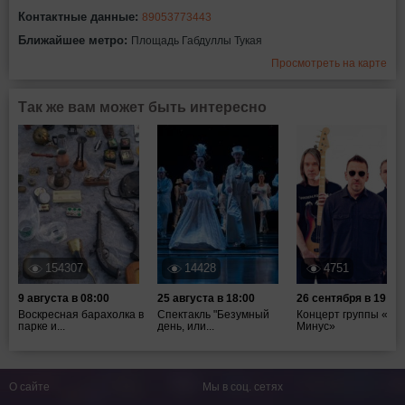
Контактные данные:
89053773443
Ближайшее метро:
Площадь Габдуллы Тукая
Просмотреть на карте
Так же вам может быть интересно
154307
14428
4751
9 августа в 08:00
25 августа в 18:00
26 сентября в 19:00
Воскресная барахолка в
Спектакль "Безумный
Концерт группы «Та
парке и...
день, или...
Минус»
О сайте
Мы в соц. сетях