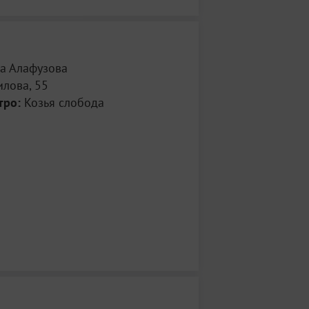
а Алафузова
илова, 55
тро:
Козья слобода