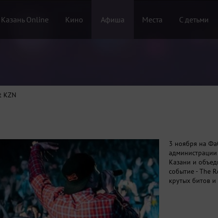
 Казань Online
Кино
Афиша
Места
С детьми
t KZN
3 ноября на Фа
администрации 
Казани и объед
событие - The R
крутых битов и