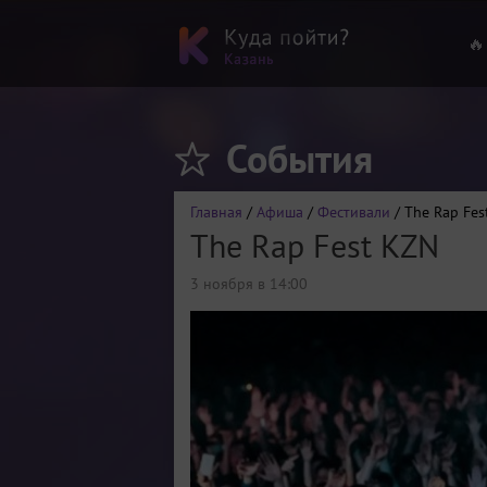
🔥
События
Главная
/
Афиша
/
Фестивали
/ The Rap Fes
The Rap Fest KZN
3 ноября в 14:00