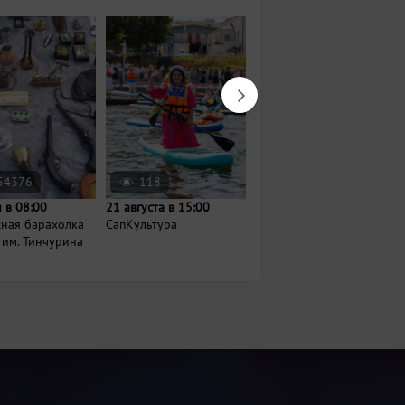
54376
118
8723
 в 08:00
21 августа в 15:00
Сегодня в 14:00
сная барахолка
СапКультура
Фестиваль народов
 им. Тинчурина
Поволжья «Итиль»