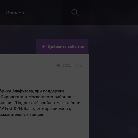
Реклама
Добавить события
3821
0
брике Алафузова, при поддержке
Кировского и Московского районов г.
инения "Подросток" пройдет масштабное
AP Fest KZN. Вас ждет море хип-хопа,
 зажигательных танцев!