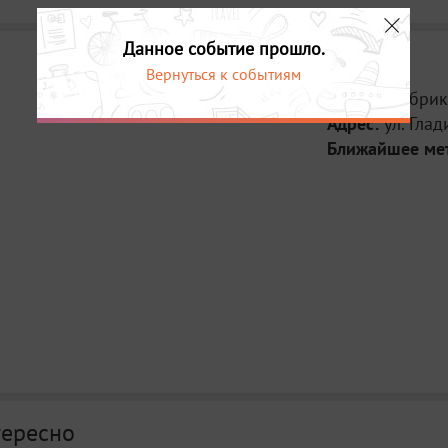
Данное событие прошло.
Вернуться к событиям
Место:
Фабрик
Адрес:
ул. Глад
Ближайшее ме
тересно