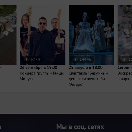
4774
14446
1
0
26 сентября в 19:00
25 августа в 18:00
Сегодня
Концерт группы «Танцы
Спектакль "Безумный
Воскре
Минус»
день, или женитьба
в парке
Фигаро"
е
Мы в соц. сетях