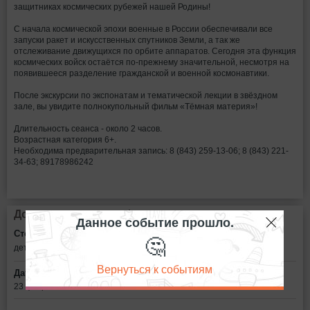
защитниках космических рубежей нашей Родины!
С начала космической эпохи военные в России обеспечивали все
запуски ракет и искусственных спутников Земли, а так же
отслеживание движущихся по орбите аппаратов. Сегодня эта функция
космических войск остаётся по-прежнему значительной, несмотря на
появившееся разделение гражданской и военной космонавтики.
После экскурсии по экспонатам и тематической лекции в звёздном
зале, вы увидите полнокупольный фильм «Тёмная материя»!
Длительность сеанса - около 2 часов.
Возрастная категория 6+.
Необходима предварительная запись: 8 (843) 259-13-06; 8 (843) 221-
34-63; 89178986242
Дополнительная информация
Данное событие прошло.
Стоимость билетов:
🤔
детский - от 350 до 450 рублей
взрослый - от 450 до 550 рублей
Вернуться к событиям
Дата:
23 февраля в 16:30