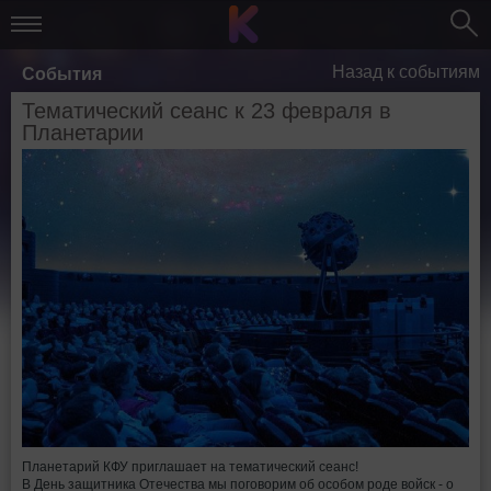
Назад к событиям
События
Тематический сеанс к 23 февраля в
Планетарии
Планетарий КФУ приглашает на тематический сеанс!
В День защитника Отечества мы поговорим об особом роде войск - о