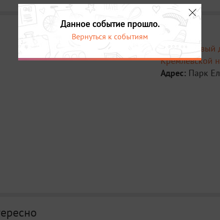
Данное событие прошло.
Вернуться к событиям
Место:
Новый 
Кремлёвской 
Адрес:
Парк Е
тересно