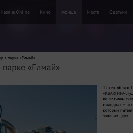
 Казань Online
Кино
Афиша
Места
С детьми
ер в парке «Елмай»
в парке «Елмай»
12 сентября в 
«КВARTИРА-студ
по мотивам ска
молодца» — ист
который пытает
задания царя.