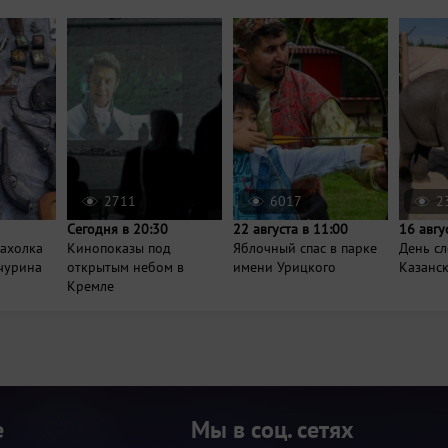
2711
6017
2
Сегодня в 20:30
22 августа в 11:00
16 авгу
рахолка
Кинопоказы под
Яблочный спас в парке
День сл
нчурина
открытым небом в
имени Урицкого
Казанс
Кремле
е
Мы в соц. сетях