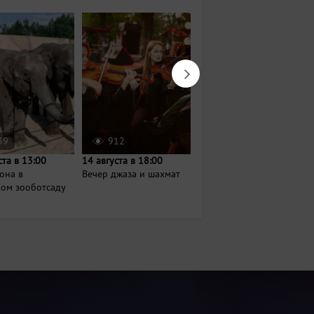
39
912
72940
ста в 13:00
14 августа в 18:00
Завтра в 08:00
она в
Вечер джаза и шахмат
Барахолка на
ком зооботсаду
Гудованцева