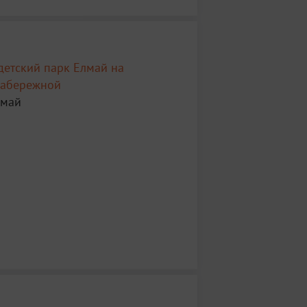
детский парк Елмай на
набережной
лмай