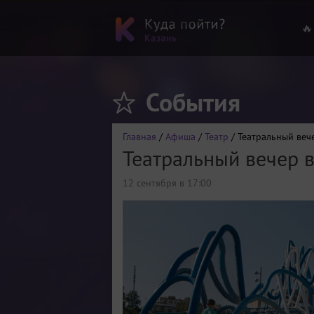
🔥
События
Главная
/
Афиша
/
Театр
/ Театральный веч
Театральный вечер 
12 сентября в 17:00