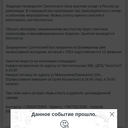
Традиция проведения Сретенского бала корнями уходит в Россию до
революции. В очередной раз приглашают вас присоединиться к этому
особенному мероприятию. Можно успеть принять участие в
репетициях, они бесплатны!
Обучать молодежь танцевальному мастерству будет опытные
хореографы и квалифицированные педагоги. Занятия проводятся
бесплатно.
Традиционно Сретенский бал приурочен ко Всемирному дню
православной молодежи, который с 1953 года отмечается 15 февраля.
Занятия ведутся на нескольких площадках:
Каждое воскресенье по адресу ул.Чистопольская 30Б, (ДПЦ "Апостол")
в 18:30
Каждую пятницу по адресу ул.Миннулина(Луковского) 19А,
(Православная гимназия св.Гурия Казанского) в 18:45 сбор, в 19.00
начало!
При себе иметь вторую обувь и быть в удобной, целомудренной
одежде
Контакты: +79093076950 - Никита; +79673623396 - Георгий,
89372858487 - Оля.
Данное событие прошло.
🤔