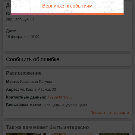
Вернуться к событиям
Дополнительная информация
Стоимость билетов:
250 - 300
рублей
Дата:
19 февраля в 16:00
Сообщить об ошибке
Расположение
Место:
Казанская Ратуша
Адрес:
ул. Карла Маркса, 33
Контактные данные:
+79093076950
Ближайшее метро:
Площадь Габдуллы Тукая
Просмотреть на карте
Так же вам может быть интересно