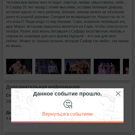
Человек всю жизнь чего-то ищет: счастья, любви, смысл жизни, себя...
И Сафар 35 лет назад с этими мыслями, оставив любимую девушку,
которая ждала от него ребенка, близких, никому ничего не объяснив
ушел из родной деревни. Сегодня он возвращается. Нашел ли он то,
что искал? Люди когда-то ему близкие: Сара, искренне любившая его,
друг Марат, которому пришлось жениться на Саре, чтобы спасти ее от
позора, Рузия, всю жизнь питавшая к Сафару безответную любовь и
совсем не знакомая для него внучка Нурзиля – кто они для него
сейчас. Может от запаха полыни, которую Сафар так любит, так горька
их жизнь.
Дополнительная информация
Данное событие прошло.
Стоимость билетов:
🤔
200 - 1200
рублей
Дата:
Вернуться к событиям
4 мая в 18:00