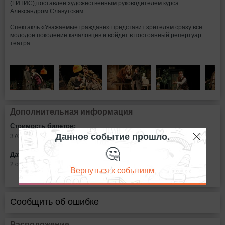
(ГИТИС),поставлен художественным руководителем курса
Александром Славутским.
Спектакль «Уважаемые граждане» представит зрителям сразу все
молодое поколение качаловцев и войдет в постоянный репертуар
театра.
Дополнительная информация
Стоимость билетов:
Данное событие прошло.
370 - 630
рублей
🤔
Дата:
2 октября в 18:00
Вернуться к событиям
Сообщить об ошибке
Расположение