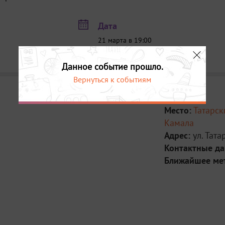
Дата
21 марта в 19:00
29 мая в 19:00
Данное событие прошло.
Вернуться к событиям
Место:
Татарск
Камала
Адрес:
ул. Тата
Контактные д
Ближайшее ме