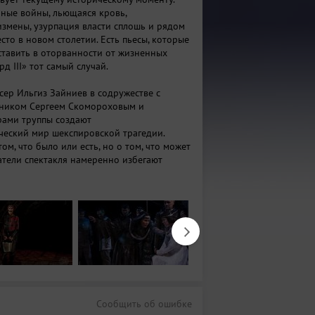
ные войны, льющаяся кровь,
 измены, узурпация власти сплошь и рядом
сто в новом столетии. Есть пьесы, которые
тавить в оторванности от жизненных
рд III» тот самый случай.
ер Ильгиз Зайниев в содружестве с
ником Сергеем Скомороховым и
рами труппы создают
ческий мир шекспировской трагедии.
том, что было или есть, но о том, что может
датели спектакля намеренно избегают
орических привязок и намеков в костюмах
а актеры не копируют повадки политиков
овременности. Тема трагедии звучит
ем настоящему. Есть только одна деталь,
ынешней моде – фотографировать все и
еров исполняют роли безмолвных
душных фиксаторов кровавых событий.
Сообщить об ошибке