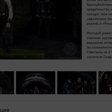
Братоубийствен
предательства,
находят свое ме
невозможно пос
реалий, и «Рича
Молодой режисс
опытным худож
ведущими акте
постапокалипти
Спектакль не о 
случиться. Соз
конкретных ист
и декорациях, 
прошлого или с
предостережени
отсылающая к н
вся – двое акт
папарацци, без
ция