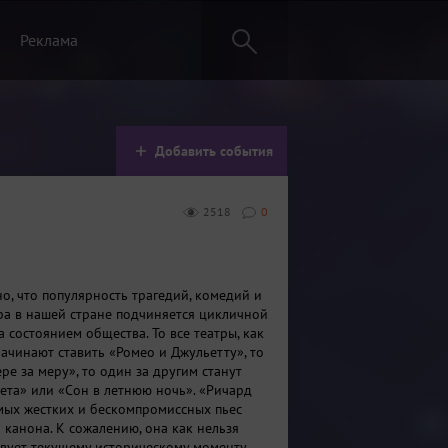
Реклама
Добавить события
2518
0
о, что популярность трагедий, комедий и
а в нашей стране подчиняется цикличной
а состоянием общества. То все театры, как
начинают ставить «Ромео и Джульетту», то
ре за меру», то один за другим станут
лета» или «Сон в летнюю ночь». «Ричард
самых жестких и бескомпромиссных пьес
 канона. К сожалению, она как нельзя
твует текущему историческому моменту.