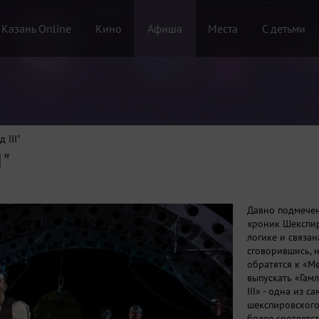
 Казань Online
Кино
Афиша
Места
С детьми
 III"
I"
Давно подмечен
хроник Шекспир
логике и связан
сговорившись, 
обратятся к «Ме
выпускать «Гам
III» - одна из 
шекспировского
более соответс