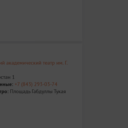
ий академический театр им. Г.
рстан 1
анные:
+7 (843) 293-03-74
тро:
Площадь Габдуллы Тукая